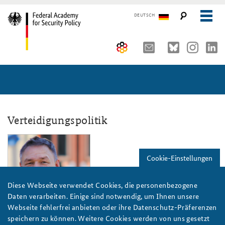
DEUTSCH
The Federal Academy
Seminars, Conferences and Events
Advisory Board
Working Papers
Organisation
Security Policy Course for Senior Officials
Verteidigungspolitik
The Association of Friends
Core Course on Security Policy
Cookie-Einstellungen
Partners
German Forum on Security Policy
Young Leaders in Security Policy
Public Events
Diese Webseite verwendet Cookies, die personenbezogene
Daten verarbeiten. Einige sind notwendig, um Ihnen unsere
Directions
Further Events
Webseite fehlerfrei anbieten oder ihre Datenschutz-Präferenzen
speichern zu können. Weitere Cookies werden von uns gesetzt
Manfred Scholl