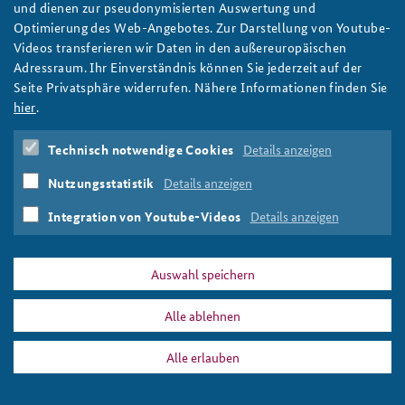
und dienen zur pseudonymisierten Auswertung und
Oberstleutnant i.G.
Optimierung des Web-Angebotes. Zur Darstellung von Youtube-
Studienreferent Verteidigungspolitik
Videos transferieren wir Daten in den außereuropäischen
verteidigungspolitik@baks.bund.de
Adressraum. Ihr Einverständnis können Sie jederzeit auf der
manfred.scholl@baks.bund.de
Seite Privatsphäre widerrufen. Nähere Informationen finden Sie
Telefon: +49 (0) 30 40046-304
hier
.
Print
Technisch notwendige Cookies
Details anzeigen
Nutzungsstatistik
Details anzeigen
Integration von Youtube-Videos
Details anzeigen
DATA PRIVACY
IMPRINT
Arbeitspapiere
Verteidigungspolitik
Auswahl speichern
Alle ablehnen
Alle erlauben