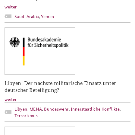
weiter
Saudi Arabia
,
Yemen
baks-logo_neu.png
Libyen: Der nächste militärische Einsatz unter
deutscher Beteiligung?
weiter
Libyen
,
MENA
,
Bundeswehr
,
Innerstaatliche Konflikte
,
Terrorismus
baks-logo_neu.png