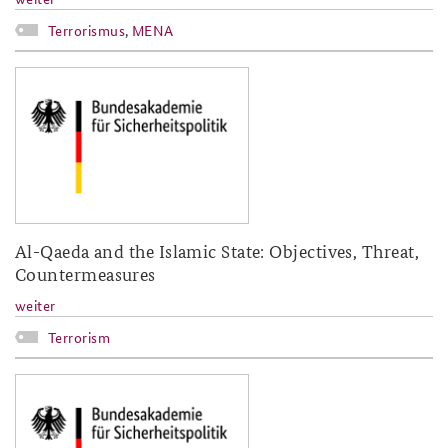
Terrorismus
,
MENA
baks-logo_neu.png
Al-Qaeda and the Islamic State: Objectives, Threat,
Countermeasures
weiter
Terrorism
baks-logo_neu.png