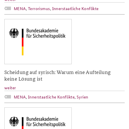
MENA
,
Terrorismus
,
Innerstaatliche Konflikte
baks-logo_neu.png
Scheidung auf syrisch: Warum eine Aufteilung
keine Lösung ist
weiter
MENA
,
Innerstaatliche Konflikte
,
Syrien
baks-logo_neu.png