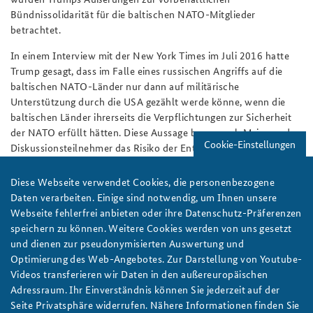
Bündnissolidarität für die baltischen NATO-Mitglieder
betrachtet.
In einem Interview mit der New York Times im Juli 2016 hatte
Trump gesagt, dass im Falle eines russischen Angriffs auf die
baltischen NATO-Länder nur dann auf militärische
Unterstützung durch die USA gezählt werde könne, wenn die
baltischen Länder ihrerseits die Verpflichtungen zur Sicherheit
der NATO erfüllt hätten. Diese Aussage berge nach Meinung der
Cookie-Einstellungen
Diskussionsteilnehmer das Risiko der Entstehung von Zonen
unterschiedlicher Sicherheit im Bündnis.
Diese Webseite verwendet Cookies, die personenbezogene
Wofür Trump letztlich steht, kann derzeit noch nicht sicher
Daten verarbeiten. Einige sind notwendig, um Ihnen unsere
bewertet werden. Nur wenige Tage nach dem unerwarteten
Webseite fehlerfrei anbieten oder ihre Datenschutz-Präferenzen
Wahlsieg hatte er einige seiner Wahlkampfversprechen teilweise
speichern zu können. Weitere Cookies werden von uns gesetzt
relativiert. Ob sich daraus die Hoffnung ableiten lässt, dass
und dienen zur pseudonymisierten Auswertung und
Trump als US-Präsident seine Positionen generell mäßigt, ist
Optimierung des Web-Angebotes. Zur Darstellung von Youtube-
ungewiss. Gleichwohl stellte Professor Bindenagel fest:
Videos transferieren wir Daten in den außereuropäischen
"Hoffnung allein ist noch keine Strategie."
Adressraum. Ihr Einverständnis können Sie jederzeit auf der
Seite Privatsphäre widerrufen. Nähere Informationen finden Sie
Autoren:
Cornelius Vogt und Michael Hanisch