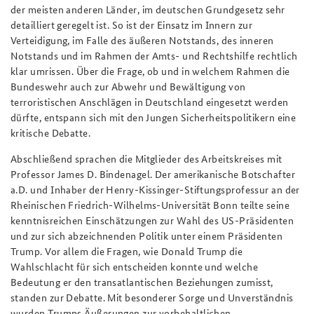
der meisten anderen Länder, im deutschen Grundgesetz sehr
detailliert geregelt ist. So ist der Einsatz im Innern zur
Verteidigung, im Falle des äußeren Notstands, des inneren
Notstands und im Rahmen der Amts- und Rechtshilfe rechtlich
klar umrissen. Über die Frage, ob und in welchem Rahmen die
Bundeswehr auch zur Abwehr und Bewältigung von
terroristischen Anschlägen in Deutschland eingesetzt werden
dürfte, entspann sich mit den Jungen Sicherheitspolitikern eine
kritische Debatte.
Abschließend sprachen die Mitglieder des Arbeitskreises mit
Professor James D. Bindenagel. Der amerikanische Botschafter
a.D. und Inhaber der Henry-Kissinger-Stiftungsprofessur an der
Rheinischen Friedrich-Wilhelms-Universität Bonn teilte seine
kenntnisreichen Einschätzungen zur Wahl des US-Präsidenten
und zur sich abzeichnenden Politik unter einem Präsidenten
Trump. Vor allem die Fragen, wie Donald Trump die
Wahlschlacht für sich entscheiden konnte und welche
Bedeutung er den transatlantischen Beziehungen zumisst,
standen zur Debatte. Mit besonderer Sorge und Unverständnis
wurden Trumps Äußerungen zur vorbehaltlichen