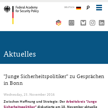
DEUTSCH
The Federal Academy
NEWS
Seminars, Conferences and Events
Advisory Board
Aktuelles
Working Papers
Organisation
Security Policy Course for Senior Officials
The Association of Friends
Core Course on Security Policy
"Junge Sicherheitspolitiker" zu Gesprächen
Partners
German Forum on Security Policy
in Bonn
Young Leaders in Security Policy
Public Events
Wednesday, 23. November 2016
Directions
Further Events
Zwischen Hoffnung und Strategie: Der
Arbeitskreis "Junge
Sicherheitspolitiker"
diskutierte am 18. November aktuelle