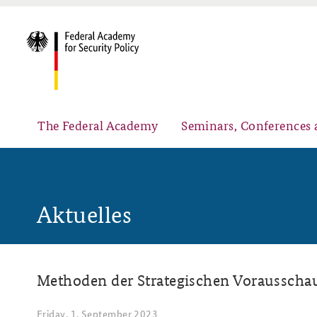
The Federal Academy
Seminars, Conferences 
NEWS
Aktuelles
Advisory Board
Security Policy Course for Senior Officials
Methoden der Strategischen Vorausscha
Partners
Public Events
Friday, 1. September 2023