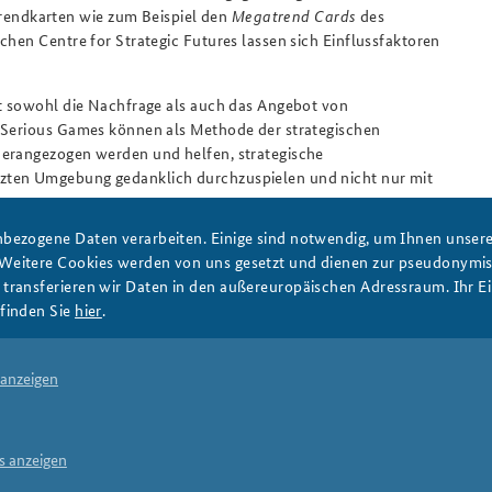
endkarten wie zum Beispiel den
Megatrend Cards
des
chen Centre for Strategic Futures lassen sich Einflussfaktoren
ht sowohl die Nachfrage als auch das Angebot von
. Serious Games können als Methode der strategischen
herangezogen werden und helfen, strategische
zten Umgebung gedanklich durchzuspielen und nicht nur mit
bezogene Daten verarbeiten. Einige sind notwendig, um Ihnen unsere 
 Weitere Cookies werden von uns gesetzt und dienen zur pseudonym
ransferieren wir Daten in den außereuropäischen Adressraum. Ihr Ein
finden Sie
hier
.
esight
Serious Games
Wildcard
Megatrend
 anzeigen
Print
s anzeigen