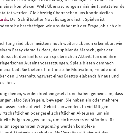
n in einer komplexen Welt Überraschungen minimiert, entstehende
taltet werden. Gleichzeitig überraschen uns kontinuierlich
ards
. Der Schriftsteller Novalis sagte einst: „Spielen ist
odenreihe beschäftigen wir uns daher mit der Frage, ob sich die
trachtung sind aber meistens noch weitere Ebenen erkennbar, wie
seinem Essay
Homo Ludens
,
der spielende Mensch, geht der
tersucht den Einfluss von spielerischen Aktivitäten und ihre
 kriegerischen Auseinandersetzungen. Spiele bieten demnach
enarbeit. Sie bieten oft intrinsische Motivation, Freude und
er den Unterhaltungswert eines Brettspielabends hinaus und
u sehen.
ltung dienen, werden breit eingesetzt und haben gemeinsam, dass
gungen, also
Spielregeln,
bewegen. Sie haben ein oder mehrere
nd lassen sich auf viele Gebiete anwenden.
In vielfältigen
irtschaftlichen oder gesellschaftlichen Akteuren, um ein
tuelle Folgen zu gewinnen.
, um ein besseres Verständnis für
en. Im sogenannten
Wargaming
werden komplexe
 und Strategie zu schulen. Als Vorreiter gilt hier oft das