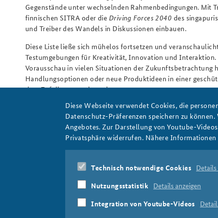
Gegenstände unter wechselnden Rahmenbedingungen. Mit Tr
finnischen SITRA oder die
Driving Forces 2040
des singapuris
und Treiber des Wandels in Diskussionen einbauen.
Diese Liste ließe sich mühelos fortsetzen und veranschaulic
Testumgebungen für Kreativität, Innovation und Interaktion
Vorausschau in vielen Situationen der Zukunftsbetrachtung 
Handlungsoptionen oder neue Produktideen in einer geschüt
dem Zufall zu experimentieren.
Diese Webseite verwendet Cookies, die personen
Autor: Sebastian Bollien
Datenschutz-Präferenzen speichern zu können.
Angebotes. Zur Darstellung von Youtube-Videos t
Privatsphäre widerrufen. Nähere Informationen 
Strategische Vorausschau
Foresight-Methoden
For
Technisch notwendige Cookies
Details
Nutzungsstatistik
Details anzeigen
Integration von Youtube-Videos
Detail