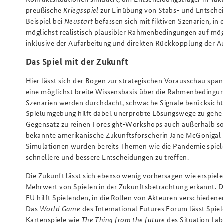
preußische
Kriegsspiel
zur Einübung von Stabs- und Entschei
Beispiel bei
Neustart
befassen sich mit fiktiven Szenarien, i
möglichst realistisch plausibler Rahmenbedingungen auf mö
inklusive der Aufarbeitung und direkten Rückkopplung der 
Das Spiel mit der Zukunft
Hier lässt sich der Bogen zur strategischen Vorausschau spa
eine möglichst breite Wissensbasis über die Rahmenbedingung
Szenarien werden durchdacht, schwache Signale berücksichti
Spielumgebung hilft dabei, unerprobte Lösungswege zu geh
Gegensatz zu reinen Foresight-Workshops auch außerhalb soz
bekannte amerikanische Zukunftsforscherin Jane McGonigal zun
Simulationen wurden bereits Themen wie die Pandemie spieler
schnellere und bessere Entscheidungen zu treffen.
Die Zukunft lässt sich ebenso wenig vorhersagen wie erspiel
Mehrwert von Spielen in der Zukunftsbetrachtung erkannt. 
EU hilft Spielenden, in die Rollen von Akteuren verschiedene
Das
World Game
des International Futures Forum lässt Spie
Kartenspiele wie
The Thing from the future
des Situation Lab