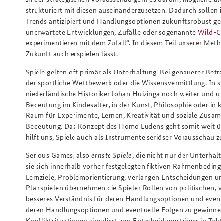
strukturiert mit diesen auseinanderzusetzen. Dadurch solle
Trends antizipiert und Handlungsoptionen zukunftsrobust ges
unerwartete Entwicklungen, Zufälle oder sogenannte
Wild-C
experimentieren mit dem Zufall“. In diesem Teil unserer Meth
Zukunft auch erspielen lässt.
Spiele gelten oft primär als Unterhaltung. Bei genauerer Be
der sportliche Wettbewerb oder die Wissensvermittlung. In 
niederländische Historiker Johan Huizinga noch weiter und un
Bedeutung im Kindesalter, in der Kunst, Philosophie oder in
Raum für Experimente, Lernen, Kreativität und soziale Zusamm
Bedeutung. Das Konzept des Homo Ludens geht somit weit üb
hilft uns, Spiele auch als Instrumente seriöser Vorausschau z
Serious Games, also
ernste Spiele
, die nicht nur der Unterha
sie sich innerhalb vorher festgelegten fiktiven Rahmenbedin
Lernziele, Problemorientierung, verlangen Entscheidungen u
Planspielen übernehmen die Spieler Rollen von politischen, w
besseres Verständnis für deren Handlungsoptionen und even
deren Handlungsoptionen und eventuelle Folgen zu gewinn
Konfliktsituationen simuliert, um Entscheidungsträger in Taktik