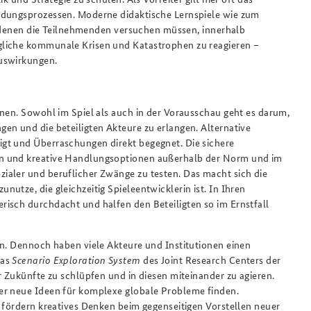
dungsprozessen. Moderne didaktische Lernspiele wie zum
n denen die Teilnehmenden versuchen müssen, innerhalb
gliche kommunale Krisen und Katastrophen zu reagieren –
Auswirkungen.
nnen. Sowohl im Spiel als auch in der Vorausschau geht es darum,
en und die beteiligten Akteure zu erlangen. Alternative
gt und Überraschungen direkt begegnet. Die sichere
en und kreative Handlungsoptionen außerhalb der Norm und im
ialer und beruflicher Zwänge zu testen. Das macht sich die
utze, die gleichzeitig Spieleentwicklerin ist.
In Ihren
isch durchdacht und halfen den Beteiligten so im Ernstfall
en. Dennoch haben viele Akteure und Institutionen einen
Das
Scenario Exploration System
des Joint Research Centers der
r Zukünfte zu schlüpfen und in diesen miteinander zu agieren.
ler neue Ideen für komplexe globale Probleme finden.
 fördern kreatives Denken beim gegenseitigen Vorstellen neuer