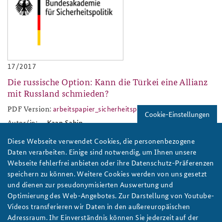
17/2017
Die russische Option: Kann die Türkei eine Allianz
mit Russland schmieden?
PDF Version:
arbeitspapier_sicherheitspolitik_2017_17.pdf
arbeitspapier_sicherheitspoli
Cookie-Einstellungen
Autor/in:
Kaan Sahin
Diese Webseite verwendet Cookies, die personenbezogene
baks-logo_neu.png
Daten verarbeiten. Einige sind notwendig, um Ihnen unsere
Webseite fehlerfrei anbieten oder ihre Datenschutz-Präferenzen
speichern zu können. Weitere Cookies werden von uns gesetzt
und dienen zur pseudonymisierten Auswertung und
Optimierung des Web-Angebotes. Zur Darstellung von Youtube-
Videos transferieren wir Daten in den außereuropäischen
Adressraum. Ihr Einverständnis können Sie jederzeit auf der