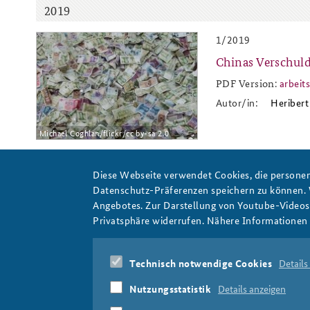
2019
1/2019
2019-1.jpg
Chinas Verschuld
PDF Version:
arbeit
arb
Autor/in:
Heribert
Michael Coghlan/flickr/cc by-sa 2.0
Diese Webseite verwendet Cookies, die personen
Datenschutz-Präferenzen speichern zu können.
Angebotes. Zur Darstellung von Youtube-Videos t
Privatsphäre widerrufen. Nähere Informationen 
Technisch notwendige Cookies
Details
Heribert Dieter
Nutzungsstatistik
Details anzeigen