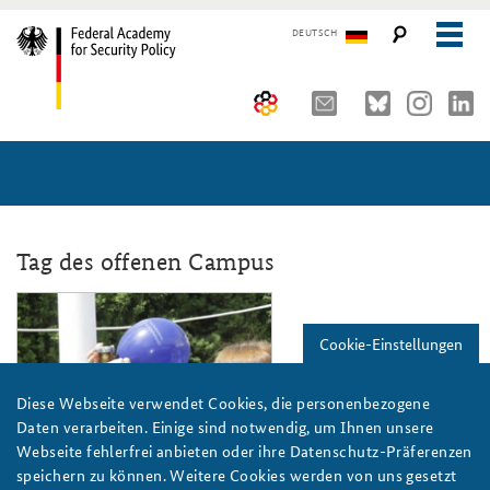
DEUTSCH
The Federal Academy
Seminars, Conferences and Events
Advisory Board
Working Papers
Organisation
Security Policy Course for Senior Officials
Tag des offenen Campus
The Association of Friends
Core Course on Security Policy
_mg_6125.jpg
Cookie-Einstellungen
Partners
German Forum on Security Policy
Young Leaders in Security Policy
Public Events
Diese Webseite verwendet Cookies, die personenbezogene
Daten verarbeiten. Einige sind notwendig, um Ihnen unsere
Directions
Further Events
Webseite fehlerfrei anbieten oder ihre Datenschutz-Präferenzen
BAKS
speichern zu können. Weitere Cookies werden von uns gesetzt