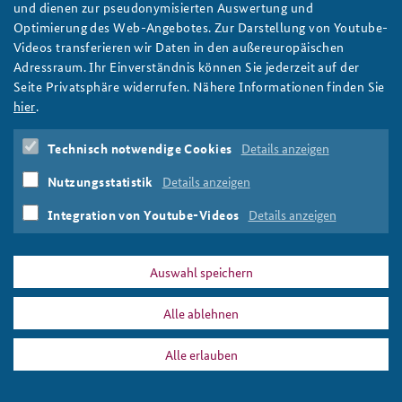
Präsentation auf dem Kunstfest Pankow
und dienen zur pseudonymisierten Auswertung und
Optimierung des Web-Angebotes. Zur Darstellung von Youtube-
Das Kunstfest am BAKS-Standort Berlin-Pankow wird jährlich
Videos transferieren wir Daten in den außereuropäischen
von über 10.000 Gästen besucht. Eine gute Gelegenheit, die
Adressraum. Ihr Einverständnis können Sie jederzeit auf der
Arbeit der Bundesakademie darzustellen.
Seite Privatsphäre widerrufen. Nähere Informationen finden Sie
weiter
hier
.
Kunstfest Pankow
,
Öffentlicher Diskurs
,
Tag des offenen
Campus
,
Bürgerdialog
Technisch notwendige Cookies
Details anzeigen
Nutzungsstatistik
Details anzeigen
Integration von Youtube-Videos
Details anzeigen
DATA PRIVACY
IMPRINT
Auswahl speichern
Tag des offenen Campus
Print
Alle ablehnen
Alle erlauben