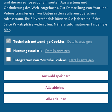
Sylke Tempel posthum mit Karl-Carstens-Preis
und dienen zur pseudonymisierten Auswertung und
ausgezeichnet
Optimierung des Web-Angebotes. Zur Darstellung von Youtube-
Videos transferieren wir Daten in den außereuropäischen
Wissenschaftlerin, Publizistin und vor allem besonnene
Adressraum. Ihr Einverständnis können Sie jederzeit auf der
Streiterin für die liberale Demokratie: Dr. Sylke Tempel ist durch
Seite Privatsphäre widerrufen. Nähere Informationen finden Sie
den Freundeskreis der BAKS posthum mit dem Karl-Carstens-
hier
.
Preis der Bundesakademie für Sicherheitspolitik geehrt worden.
weiter
Technisch notwendige Cookies
Details anzeigen
Freundeskreis BAKS
,
Karl-Carstens-Preis
,
Sylke Tempel
,
Ursula von der Leyen
Nutzungsstatistik
Details anzeigen
Integration von Youtube-Videos
Details anzeigen
Auswahl speichern
DATA PRIVACY
IMPRINT
Alle ablehnen
Sylke Tempel
Print
Alle erlauben