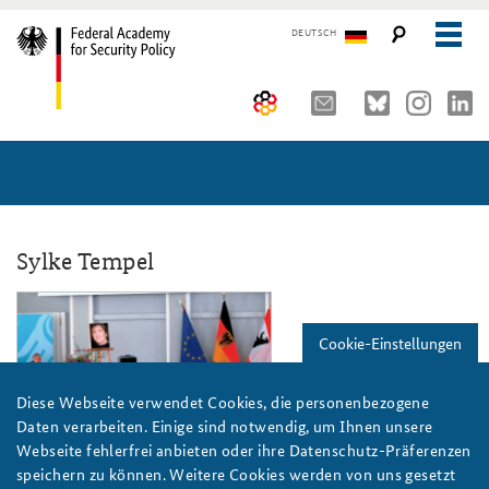
DEUTSCH
The Federal Academy
Seminars, Conferences and Events
Advisory Board
Working Papers
Organisation
Security Policy Course for Senior Officials
Sylke Tempel
The Association of Friends
Core Course on Security Policy
kcp_sylke_tempel.png
Cookie-Einstellungen
Partners
German Forum on Security Policy
Young Leaders in Security Policy
Public Events
Diese Webseite verwendet Cookies, die personenbezogene
Daten verarbeiten. Einige sind notwendig, um Ihnen unsere
Directions
Further Events
Webseite fehlerfrei anbieten oder ihre Datenschutz-Präferenzen
Foto: BAKS/Mochow
speichern zu können. Weitere Cookies werden von uns gesetzt