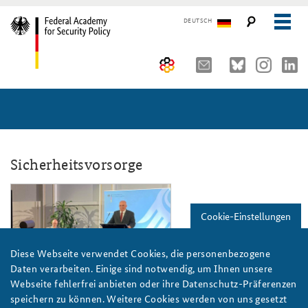
DEUTSCH
The Federal Academy
Seminars, Conferences and Events
Advisory Board
Working Papers
Organisation
Security Policy Course for Senior Officials
Sicherheitsvorsorge
The Association of Friends
Core Course on Security Policy
bc2021_teaser_808x486.png
Cookie-Einstellungen
Partners
German Forum on Security Policy
Young Leaders in Security Policy
Public Events
Diese Webseite verwendet Cookies, die personenbezogene
Daten verarbeiten. Einige sind notwendig, um Ihnen unsere
Directions
Further Events
Webseite fehlerfrei anbieten oder ihre Datenschutz-Präferenzen
Foto: BAKS
speichern zu können. Weitere Cookies werden von uns gesetzt