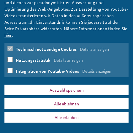
Berliner Colloquium 2021: digitale Diskussion über
und dienen zur pseudonymisierten Auswertung und
nationale Sicherheitsvorsorge
Optimierung des Web-Angebotes. Zur Darstellung von Youtube-
Videos transferieren wir Daten in den außereuropäischen
Das gemeinsam mit der Clausewitz-Gesellschaft e. V.
Adressraum. Ihr Einverständnis können Sie jederzeit auf der
ausgerichtete Berliner Colloquium widmete sich 2021 den
Seite Privatsphäre widerrufen. Nähere Informationen finden Sie
Herausforderungen nationaler Sicherheitsvorsorge in der
hier
.
globalen Welt und fand aufgrund der Coronapandemie
vollständig digital statt.
Technisch notwendige Cookies
Details anzeigen
weiter
Berliner Colloquium
,
Fachtagungen
,
Clausewitz-
Nutzungsstatistik
Details anzeigen
Gesellschaft
,
Sicherheitsvorsorge
,
Virtuelle BAKS
Integration von Youtube-Videos
Details anzeigen
Auswahl speichern
DATA PRIVACY
IMPRINT
Alle ablehnen
Sicherheitsvorsorge
Print
Alle erlauben