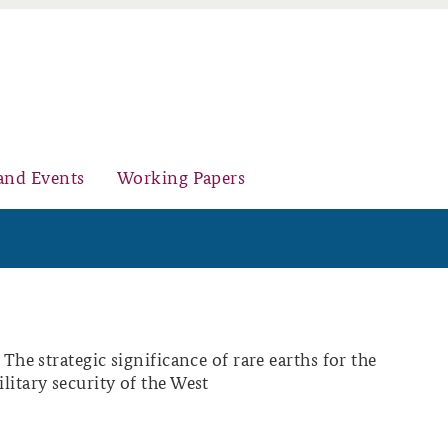
and Events
Working Papers
Organisation
Core Course on Security Policy
The strategic significance of rare earths for the
itary security of the West
Young Leaders in Security Policy
Further Events