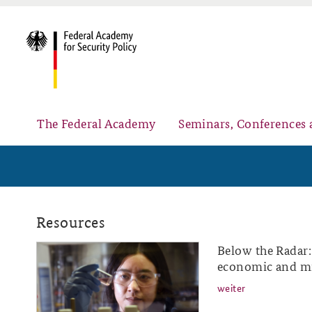
The Federal Academy
Seminars, Conferences 
Advisory Board
Security Policy Course for Senior Officials
Resources
Below the Radar: 
ap13-19_img.png
economic and mil
weiter
Partners
Public Events