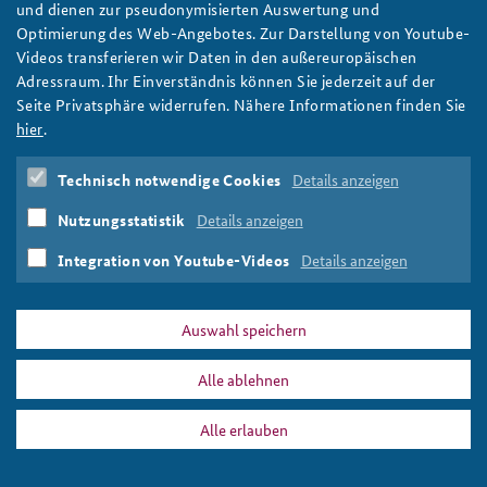
Core Course: a strategic view to refugee politics
und dienen zur pseudonymisierten Auswertung und
Optimierung des Web-Angebotes. Zur Darstellung von Youtube-
On 4 May 2016, the Core Course on Security Policy met Fritz
Videos transferieren wir Daten in den außereuropäischen
Felgentreu, Member of the German Parliament, and migration
Adressraum. Ihr Einverständnis können Sie jederzeit auf der
expert Professor Karl-Heinz Meier-Braun to discuss the political
Seite Privatsphäre widerrufen. Nähere Informationen finden Sie
challenges of the current refugee crisis.
hier
.
weiter
Core Course on security policy
,
Migration
,
refugee politics
Technisch notwendige Cookies
Details anzeigen
Nutzungsstatistik
Details anzeigen
Integration von Youtube-Videos
Details anzeigen
DATA PRIVACY
IMPRINT
Auswahl speichern
refugee politics
Print
Alle ablehnen
Alle erlauben