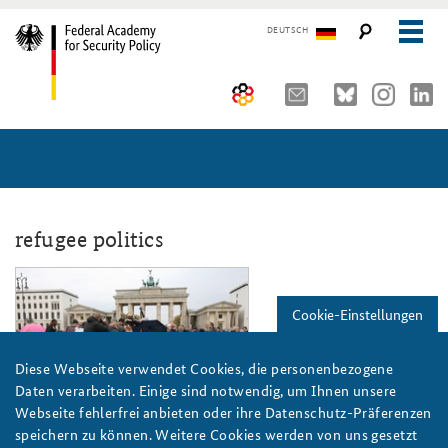
DEUTSCH
The Federal Academy
Seminars, Conferences and Events
Advisory Board
Working Papers
Organisation
Security Policy Course for Senior Officials
refugee politics
The Association of Friends
Core Course on Security Policy
ks_migration_slider.jpg
Cookie-Einstellungen
Partners
German Forum on Security Policy
Young Leaders in Security Policy
Public Events
Diese Webseite verwendet Cookies, die personenbezogene
Daten verarbeiten. Einige sind notwendig, um Ihnen unsere
Directions
Further Events
Webseite fehlerfrei anbieten oder ihre Datenschutz-Präferenzen
Foto: PanchoS/wikimedia commons/CC BY 2.0
speichern zu können. Weitere Cookies werden von uns gesetzt