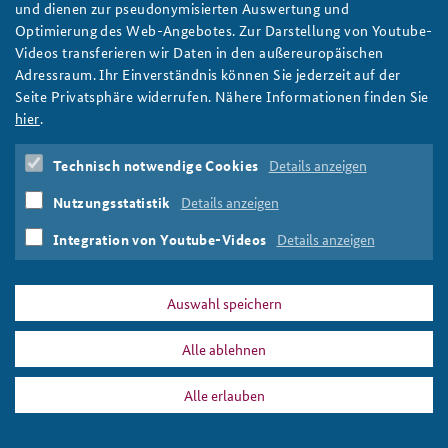
Der Vernetzte Ansatz - Floskel oder Leitidee?
und dienen zur pseudonymisierten Auswertung und
Optimierung des Web-Angebotes. Zur Darstellung von Youtube-
Im rbb Inforadio spricht der Präsident der Bundesakademie für
Videos transferieren wir Daten in den außereuropäischen
Sicherheitspolitik Botschafter Ekkehard Brose mit Sabina
Adressraum. Ihr Einverständnis können Sie jederzeit auf der
Matthay über den Vernetzten Ansatz und darüber, wie diese
Seite Privatsphäre widerrufen. Nähere Informationen finden Sie
Leitidee der deutschen Außen- und Sicherheitspolitik
hier
.
erfolgreich gestaltet werden kann. Foto: BAKS/Wagner
weiter
Technisch notwendige Cookies
Details anzeigen
Vernetzter Ansatz
,
rbb
,
Inforadio
,
ZWÖLFZWEIUNDZWANZIG
,
Debatte
,
Ekkehard Brose
Nutzungsstatistik
Details anzeigen
Integration von Youtube-Videos
Details anzeigen
Auswahl speichern
DATA PRIVACY
IMPRINT
Alle ablehnen
rbb
Print
Alle erlauben