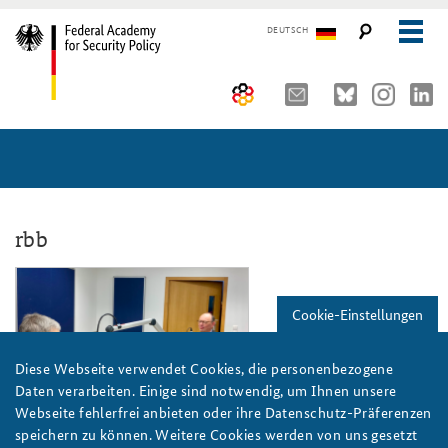
DEUTSCH
The Federal Academy
Seminars, Conferences and Events
Advisory Board
Working Papers
Organisation
Security Policy Course for Senior Officials
rbb
The Association of Friends
Core Course on Security Policy
rbbinforadio_teaser.png
Cookie-Einstellungen
Partners
German Forum on Security Policy
Young Leaders in Security Policy
Public Events
Diese Webseite verwendet Cookies, die personenbezogene
Daten verarbeiten. Einige sind notwendig, um Ihnen unsere
Directions
Further Events
Webseite fehlerfrei anbieten oder ihre Datenschutz-Präferenzen
Foto: BAKS/Wagner
speichern zu können. Weitere Cookies werden von uns gesetzt