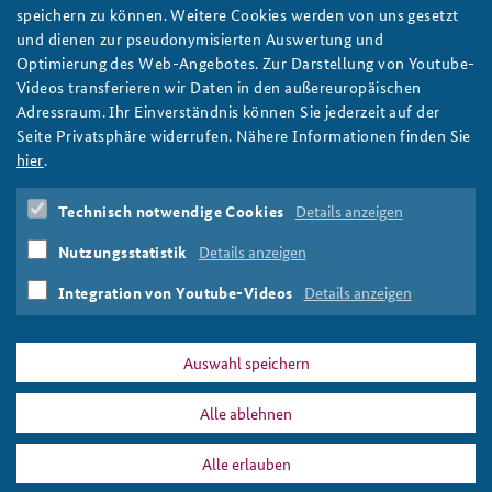
Arbeitskreis „Junge Sicherheitspolitiker“ startet ins
speichern zu können. Weitere Cookies werden von uns gesetzt
10. Jubiläumsjahr
und dienen zur pseudonymisierten Auswertung und
Der Arbeitskreis „Junge Sicherheitspolitiker“ feiert sein
Optimierung des Web-Angebotes. Zur Darstellung von Youtube-
zehnjähriges Bestehen und startet mit Nadine Ogiolda als neuer
Videos transferieren wir Daten in den außereuropäischen
Vorsitzenden ins Jubiläumsjahr. „Strategisches Denken als
Adressraum. Ihr Einverständnis können Sie jederzeit auf der
Ausdruck Integrierter Sicherheit“ lautet das Jahresthema 2025.
Seite Privatsphäre widerrufen. Nähere Informationen finden Sie
Foto: BAKS/Kühn
hier
.
weiter
Technisch notwendige Cookies
Details anzeigen
Arbeitskreis
,
Nachwuchsförderung
,
Jubiläum
,
10 Jahre
,
Nadine Ogiolda
,
Tobias Lücke
,
Führungswechsel
,
Nutzungsstatistik
Details anzeigen
Freundeskreis der BAKS
,
Armin Staigis
,
Wolf-Jürgen Stahl
,
Strategie
,
Integrierte Sicherheit
Integration von Youtube-Videos
Details anzeigen
Auswahl speichern
Alle ablehnen
DATA PRIVACY
IMPRINT
Alle erlauben
Nadine Ogiolda
Print