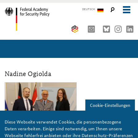
DEUTSCH
The Federal Academy
Seminars, Conferences and Events
Advisory Board
Working Papers
Organisation
Security Policy Course for Senior Officials
Nadine Ogiolda
The Association of Friends
Core Course on Security Policy
akjs_jahresklausur_2025_vorsitz_luec
Partners
German Forum on Security Policy
Cookie-Einstellungen
Young Leaders in Security Policy
Public Events
Diese Webseite verwendet Cookies, die personenbezogene
Directions
Further Events
Foto: BAKS/Kühn
Daten verarbeiten. Einige sind notwendig, um Ihnen unsere
Webseite fehlerfrei anbieten oder ihre Datenschutz-Präferenzen