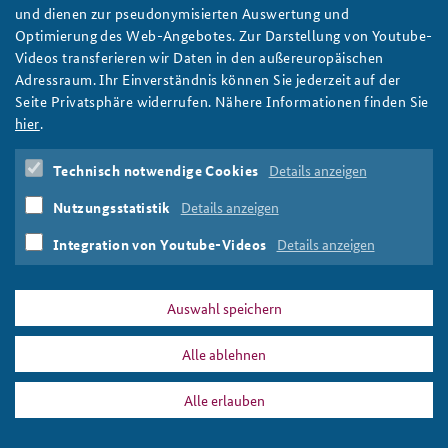
Die Bundeswehr als Teil einer Europäischen Armee:
und dienen zur pseudonymisierten Auswertung und
Realistische Perspektive oder unrealistische Vision?
Optimierung des Web-Angebotes. Zur Darstellung von Youtube-
Ist eine Europäische Armee realistisch? Und was bedeutet das
Videos transferieren wir Daten in den außereuropäischen
für die Bundeswehr? Im Arbeitspapier Sicherheitspolitik
Adressraum. Ihr Einverständnis können Sie jederzeit auf der
18/2019 liefert Dr. Ulf von Krause aktuelle Einschätzungen zur
Seite Privatsphäre widerrufen. Nähere Informationen finden Sie
Forderung nach "Mehr Europa" in der Verteidigungspolitik. Foto:
hier
.
European Parliament/Flickr/CC BY 2.0
weiter
Technisch notwendige Cookies
Details anzeigen
Europäische Armee
,
Armee der Europäer
,
EU-Armee
,
Nutzungsstatistik
Details anzeigen
Europa
,
Verteidigungsunion
,
Macron
,
PESCO
,
Battle Group
,
Lissabon- Vertrag
,
Parlamentsvorbehalt
Integration von Youtube-Videos
Details anzeigen
Auswahl speichern
Alle ablehnen
DATA PRIVACY
IMPRINT
Alle erlauben
Lissabon- Vertrag
Print