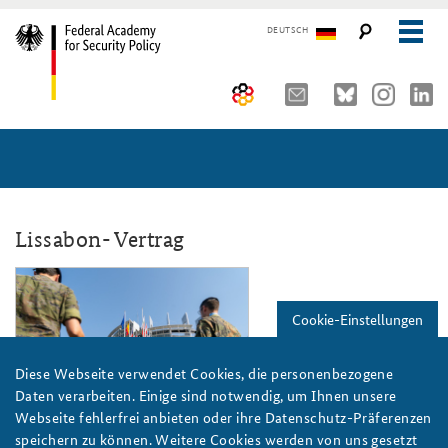
DEUTSCH
The Federal Academy
Seminars, Conferences and Events
Advisory Board
Working Papers
Organisation
Security Policy Course for Senior Officials
Lissabon- Vertrag
The Association of Friends
Core Course on Security Policy
2eu_parlament-flickr-cc_by_2.0.png
Partners
German Forum on Security Policy
Cookie-Einstellungen
Young Leaders in Security Policy
Public Events
Diese Webseite verwendet Cookies, die personenbezogene
Daten verarbeiten. Einige sind notwendig, um Ihnen unsere
Directions
Further Events
European Parliament/Flickr/CC BY 2.0
Webseite fehlerfrei anbieten oder ihre Datenschutz-Präferenzen
speichern zu können. Weitere Cookies werden von uns gesetzt