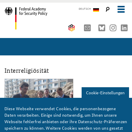
DEUTSCH
The Federal Academy
Seminars, Conferences and Events
Advisory Board
Working Papers
Organisation
Security Policy Course for Senior Officials
Interreligiösität
The Association of Friends
Core Course on Security Policy
ks19hoo_teaser_800.png
Cookie-Einstellungen
Partners
German Forum on Security Policy
Young Leaders in Security Policy
Public Events
Diese Webseite verwendet Cookies, die personenbezogene
Daten verarbeiten. Einige sind notwendig, um Ihnen unsere
Directions
Further Events
Webseite fehlerfrei anbieten oder ihre Datenschutz-Präferenzen
Foto: Wieninger/Meincke
speichern zu können. Weitere Cookies werden von uns gesetzt