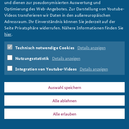
Religion gemeinsam erleben: Kernseminar besucht
und dienen zur pseudonymisierten Auswertung und
Projekt House of One
Optimierung des Web-Angebotes. Zur Darstellung von Youtube-
Videos transferieren wir Daten in den außereuropäischen
Die Teilnehmenden des Kernseminars verschafften sich an der
Adressraum. Ihr Einverständnis können Sie jederzeit auf der
frischen Luft einen persönlichen Eindruck vom Baufortschritt
Seite Privatsphäre widerrufen. Nähere Informationen finden Sie
des Projektes und informierten sich vor Ort.
hier
.
weiter
Kernseminar
,
Seminare
,
Religion
,
House of One
,
Technisch notwendige Cookies
Details anzeigen
Interreligiösität
Nutzungsstatistik
Details anzeigen
Integration von Youtube-Videos
Details anzeigen
Auswahl speichern
DATA PRIVACY
IMPRINT
Interreligiösität
Alle ablehnen
Print
Alle erlauben