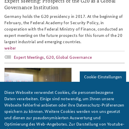
Expert Meeting: Prospects of the G20 as a Global
Governance Institution
Germany holds the G20 presidency in 2017. At the beginning of
February, the Federal Academy for Security Policy, in
cooperation with the Federal Ministry of Finance, conducted an
expert meeting on the future prospects for this forum of the 20
largest industrial and emerging countries.
weiter
Expert Meetings
,
G20
,
Global Governance
g20_slider.jpg
Cookie-Einstellungen
Diese Webseite verwendet Cookies, die personenbezogene
Daten verarbeiten. Einige sind notwendig, um Ihnen unsere
Webseite fehlerfrei anbieten oder ihre Datenschutz-Präferenzen
Foto: GovernmentZA/flickr/CC BY-ND 2.0
speichern zu können. Weitere Cookies werden von uns gesetzt
und dienen zur pseudonymisierten Auswertung und
Fachtagung: Perspektiven der G20 als Global
Optimierung des Web-Angebotes. Zur Darstellung von Youtube-
Governance-Einrichtung