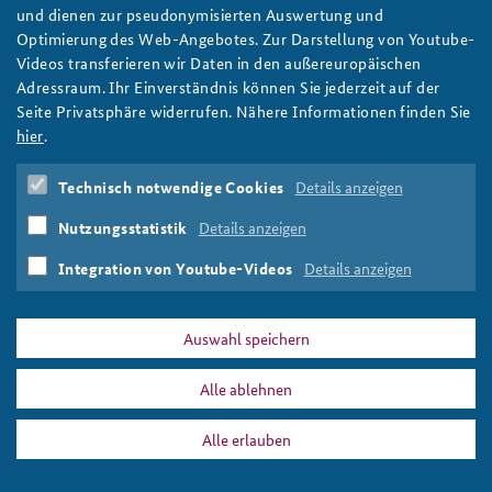
Nationale Sicherheitsstrategie: Außenministerin
und dienen zur pseudonymisierten Auswertung und
Baerbock an der BAKS
Optimierung des Web-Angebotes. Zur Darstellung von Youtube-
Außenministerin Annalena Baerbock hat anlässlich des ersten
Videos transferieren wir Daten in den außereuropäischen
Jahrestages der Nationalen Sicherheitsstrategie zur Diskussion
Adressraum. Ihr Einverständnis können Sie jederzeit auf der
an die BAKS eingeladen. Hier finden Sie das Video der
Seite Privatsphäre widerrufen. Nähere Informationen finden Sie
Veranstaltung vom 1. Juli. Foto: BAKS/Stollberg
hier
.
weiter
Technisch notwendige Cookies
Details anzeigen
Nationale Sicherheitsstrategie
,
Integrierte Sicherheit
,
Wehrhaft
,
Resilient
,
Nachhaltig
,
Auswärtiges Amt
,
Nutzungsstatistik
Details anzeigen
Annalena Baerbock
,
Jubiläum
,
Jahrestag
,
Diskussion
,
Öffentlicher Diskurs
Integration von Youtube-Videos
Details anzeigen
Auswahl speichern
Alle ablehnen
DATA PRIVACY
IMPRINT
Alle erlauben
Diskussion
Print