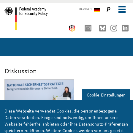
DEUTSCH
The Federal Academy
Seminars, Conferences and Events
Advisory Board
Working Papers
Organisation
Security Policy Course for Senior Officials
Diskussion
The Association of Friends
Core Course on Security Policy
annalena_baerbock_aussenministerin_
Partners
German Forum on Security Policy
Cookie-Einstellungen
Young Leaders in Security Policy
Public Events
Diese Webseite verwendet Cookies, die personenbezogene
Daten verarbeiten. Einige sind notwendig, um Ihnen unsere
Directions
Further Events
BAKS/Stollberg
Webseite fehlerfrei anbieten oder ihre Datenschutz-Präferenzen
speichern zu können. Weitere Cookies werden von uns gesetzt