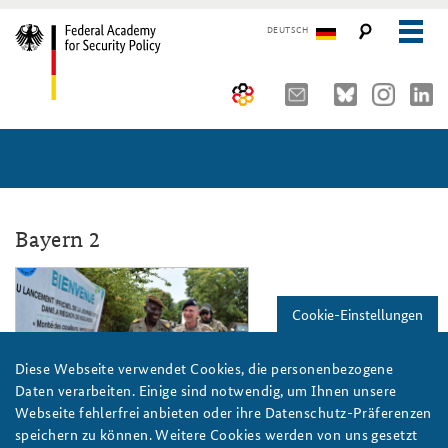
DEUTSCH
The Federal Academy
Seminars, Conferences and Events
Advisory Board
Working Papers
Organisation
Security Policy Course for Senior Officials
Bayern 2
The Association of Friends
Core Course on Security Policy
mali_808x486.png
Cookie-Einstellungen
Partners
German Forum on Security Policy
Young Leaders in Security Policy
Public Events
Diese Webseite verwendet Cookies, die personenbezogene
Daten verarbeiten. Einige sind notwendig, um Ihnen unsere
Directions
Further Events
Webseite fehlerfrei anbieten oder ihre Datenschutz-Präferenzen
Bundeswehr / Stephan
speichern zu können. Weitere Cookies werden von uns gesetzt