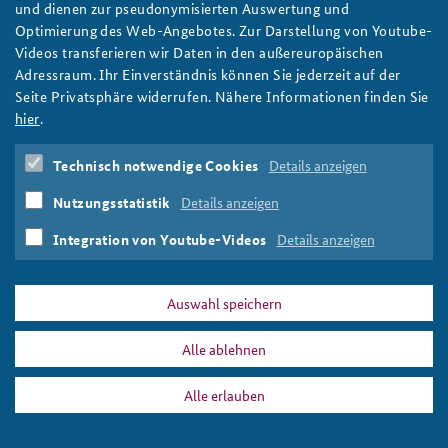
BAKS Präsident Brose im Bayern 2
und dienen zur pseudonymisierten Auswertung und
Hörfunkinterview zum Einsatz in Mali
Optimierung des Web-Angebotes. Zur Darstellung von Youtube-
Videos transferieren wir Daten in den außereuropäischen
Im Hörfunkinterview des Senders Bayern 2 vom Bayrischen
Adressraum. Ihr Einverständnis können Sie jederzeit auf der
Rundfunk hat BAKS-Präsident Botschafter Ekkehard Brose mit
Seite Privatsphäre widerrufen. Nähere Informationen finden Sie
Julia Nether über den Bundeswehreinsatz in Mali gesprochen.
hier
.
Foto: Bundeswehr / Stephan
weiter
Technisch notwendige Cookies
Details anzeigen
Mali
,
Bundeswehr
,
Einsatz
,
Abzug
,
Ekkehard Brose
,
Julia
Netter
,
Bayern 2
,
Hörfunk
,
Interview
Nutzungsstatistik
Details anzeigen
Integration von Youtube-Videos
Details anzeigen
Auswahl speichern
DATA PRIVACY
IMPRINT
Alle ablehnen
Bayern 2
Print
Alle erlauben