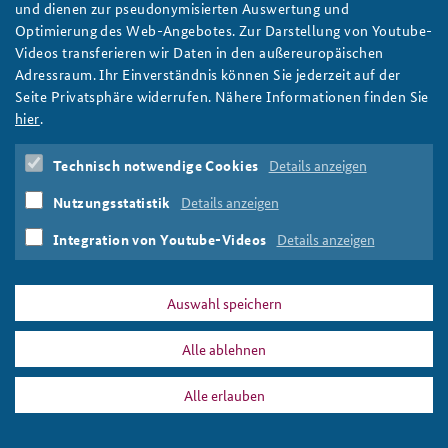
Nachwuchsseminar zum Thema „Fragile
und dienen zur pseudonymisierten Auswertung und
Staatlichkeit“
Optimierung des Web-Angebotes. Zur Darstellung von Youtube-
Videos transferieren wir Daten in den außereuropäischen
Gemeinsames Seminar zur sicherheitspolitischen Weiterbildung
Adressraum. Ihr Einverständnis können Sie jederzeit auf der
von Nachwuchspersonal des AA und des BMZ
Seite Privatsphäre widerrufen. Nähere Informationen finden Sie
weiter
hier
.
Attachélehrgang
,
BMZ
,
AA
,
Führungskräfte
,
sicherheitspolitsches Netzwerk
,
fragile Staaten
Technisch notwendige Cookies
Details anzeigen
Nutzungsstatistik
Details anzeigen
Integration von Youtube-Videos
Details anzeigen
DATA PRIVACY
IMPRINT
Auswahl speichern
Attachélehrgang
Print
Alle ablehnen
Alle erlauben