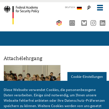
DEUTSCH
The Federal Academy
Seminars, Conferences and Events
Advisory Board
Working Papers
Organisation
Security Policy Course for Senior Officials
Attachélehrgang
The Association of Friends
Core Course on Security Policy
_mg_3547.jpg
Cookie-Einstellungen
Partners
German Forum on Security Policy
Young Leaders in Security Policy
Public Events
Diese Webseite verwendet Cookies, die personenbezogene
Daten verarbeiten. Einige sind notwendig, um Ihnen unsere
Directions
Further Events
Webseite fehlerfrei anbieten oder ihre Datenschutz-Präferenzen
Das Plenum verfolgt interssiert die Diskussion
speichern zu können. Weitere Cookies werden von uns gesetzt