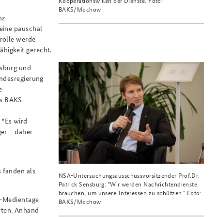
Kooperationswillen der Dienste. Foto:
BAKS/Mochow
nz
 eine pauschal
rolle werde
higkeit gerecht.
nsburg und
undesregierung
e
es BAKS-
 "Es wird
ger – daher
 fanden als
NSA-Untersuchungsausschussvorsitzender Prof.Dr.
Patrick Sensburg: "Wir werden Nachrichtendienste
brauchen, um unsere Interessen zu schützen." Foto:
S-Medientage
BAKS/Mochow
rten. Anhand