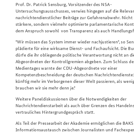
Prof. Dr. Patrick Sensburg, Vorsitzender des NSA-
Untersuchungsausschusses, verwies hingegen auf die Releva
nachrichtendienstlicher Beiträge zur Gefahrenabwehr. Nicht
stärkere, sondern vielmehr optimierte parlamentarische Kont
dem Anspruch sowohl von Transparenz als auch Handlungsfä
"Wir müssen das System immer wieder nachjustieren", so Se
plädierte für eine wirksame Dienst- und Fachaufsicht. Die B
dürfe die ihr obliegende politische Verantwortung nicht an di
Abgeordneten der Kontrollgremien abgeben. Zum Schluss d
Medientages warnte der CDU-Abgeordnete vor einer
Kompetenzbeschneidung der deutschen Nachrichtendienste:
künftig mehr im Verborgenen dieser Welt passieren, als weni
brauchen wir sie mehr denn je."
Weitere Paneldiskussionen über die Notwendigkeiten der
Nachrichtendienstarbeit als auch über Grenzen des Handelns
vertrauliches Hintergrundgespräch statt.
Als Teil der Pressearbeit der Akademie ermöglichen die BAK
Informationsaustausch zwischen Journalisten und Fachexpe