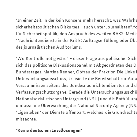
"In einer Zeit, in der kein Konsens mehr herrscht, was Wahrhe
sicherheitspolitischen Diskurses - auch unter Journalisten",
für Sicherheitspolitik, den Anspruch des zweiten BAKS-Medie
"Nachrichtendienste in der Kritik: Auftragserfüllung oder Ü
des journalistischen Auditoriums.
"Wo Kontrolle nötig wäre" – dieser Frage aus politischer Sic
sich das politische Diskussionspanel mit Abgeordneten des 
Bundestages. Martina Renner, Obfrau der Fraktion Die Linke
Untersuchungsausschuss, kritisierte die Bereitschaft zur Auf
Versäumnissen seitens des Bundesnachrichtendienstes und d
Verfassungsschutzorgane. Gerade die Untersuchungsaussch
Nationalsozialistischen Untergrund (NSU) und die Enthüllun
umfassende Überwachung der National Security Agency (NSA
"Eigenleben" der Dienste offenbart, welches die Grundrecht
missachte.
"Keine deutschen Insellösungen"