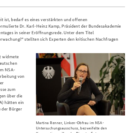
it ist, bedarf es eines verstärkten und offenen
 formulierte Dr. Karl-Heinz Kamp, Präsident der Bundesakademie
ntages in seiner Eröffnungsrede. Unter dem Titel
berwachung?" stellten sich Experten den kritischen Nachfragen
ht widmete
Deutschen
 im NSA-
arbeitung von
er
üsse zum
gen über die
) hätten ein
e der Bürger
Martina Renner, Linken-Obfrau im NSA-
Untersuchungsausschuss, bezweifelte den