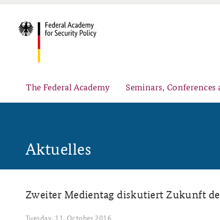
The Federal Academy
Seminars, Conferences 
NEWS
Aktuelles
Advisory Board
Security Policy Course for Senior Officials
Zweiter Medientag diskutiert Zukunft d
Partners
Public Events
Tuesday, 11. October 2016