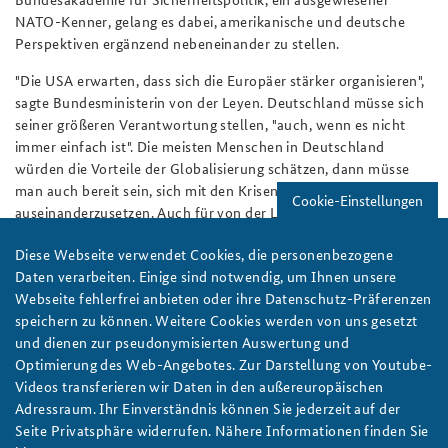
NATO-Kenner, gelang es dabei, amerikanische und deutsche
Perspektiven ergänzend nebeneinander zu stellen.
"Die USA erwarten, dass sich die Europäer stärker organisieren",
sagte Bundesministerin von der Leyen. Deutschland müsse sich
seiner größeren Verantwortung stellen, "auch, wenn es nicht
immer einfach ist". Die meisten Menschen in Deutschland
würden die Vorteile der Globalisierung schätzen, dann müsse
man auch bereit sein, sich mit den Krisen der Welt
Cookie-Einstellungen
auseinanderzusetzen. Auch für von der Leyen ist die deutsch-
amerikanische Freundschaft etwas sehr wertvolles. Doch auch
Diese Webseite verwendet Cookies, die personenbezogene
Russland müsse man immer wieder den Dialog anbieten. "Wir
Daten verarbeiten. Einige sind notwendig, um Ihnen unsere
müssen Russland dazu bringen, dass es zurückkehrt."
Webseite fehlerfrei anbieten oder ihre Datenschutz-Präferenzen
Am Ende der Diskussion regte ein Teilnehmer aus dem Publikum
speichern zu können. Weitere Cookies werden von uns gesetzt
an, zur Stärkung der deutsch-amerikanischen Freundschaft ein
und dienen zur pseudonymisierten Auswertung und
eigenes Jugendwerk zu gründen, ähnlich dem seit Jahrzehnten
Optimierung des Web-Angebotes. Zur Darstellung von Youtube-
bestehenden deutsch-französischen Jugendwerk. Diese Idee
Videos transferieren wir Daten in den außereuropäischen
fanden alle Podiumsexperten sehr gut. Hier, so die einhellige
Adressraum. Ihr Einverständnis können Sie jederzeit auf der
Meinung, könne man durchaus aktiver werden.
Seite Privatsphäre widerrufen. Nähere Informationen finden Sie