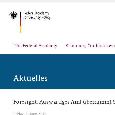
The Federal Academy
Seminars, Conferences 
NEWS
Aktuelles
Advisory Board
Security Policy Course for Senior Officials
Foresight: Auswärtiges Amt übernimmt S
Partners
Public Events
Friday, 3. June 2016