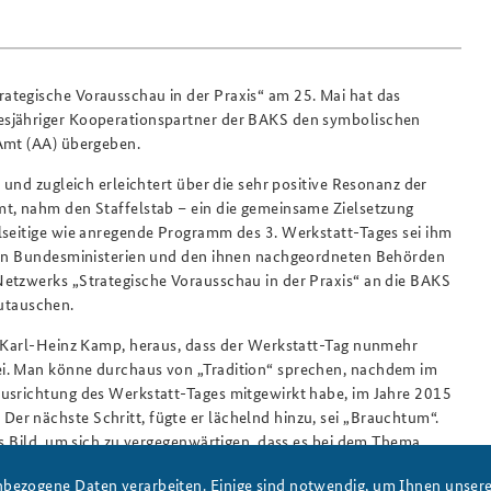
ategische Vorausschau in der Praxis“ am 25. Mai hat das
esjähriger Kooperationspartner der BAKS den symbolischen
 Amt (AA) übergeben.
 und zugleich erleichtert über die sehr positive Resonanz der
mt, nahm den Staffelstab – ein die gemeinsame Zielsetzung
lseitige wie anregende Programm des 3. Werkstatt-Tages sei ihm
llen Bundesministerien und den ihnen nachgeordneten Behörden
Netzwerks „Strategische Vorausschau in der Praxis“ an die BAKS
utauschen.
. Karl-Heinz Kamp, heraus, dass der Werkstatt-Tag nunmehr
ei. Man könne durchaus von „Tradition“ sprechen, nachdem im
Ausrichtung des Werkstatt-Tages mitgewirkt habe, im Jahre 2015
r nächste Schritt, fügte er lächelnd hinzu, sei „Brauchtum“.
es Bild, um sich zu vergegenwärtigen, dass es bei dem Thema
ick, sondern auch um die Etablierung einer ressortgemeinsamen
bezogene Daten verarbeiten. Einige sind notwendig, um Ihnen unsere 