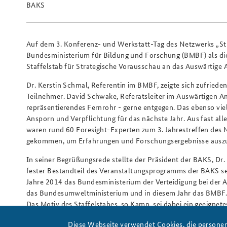
BAKS
Auf dem 3. Konferenz- und Werkstatt-Tag des Netzwerks „Str
Bundesministerium für Bildung und Forschung (BMBF) als di
Staffelstab für Strategische Vorausschau an das Auswärtige
Dr. Kerstin Schmal, Referentin im BMBF, zeigte sich zufrieden
Teilnehmer. David Schwake, Referatsleiter im Auswärtigen A
repräsentierendes Fernrohr - gerne entgegen. Das ebenso vie
Ansporn und Verpflichtung für das nächste Jahr. Aus fast a
waren rund 60 Foresight-Experten zum 3. Jahrestreffen des 
gekommen, um Erfahrungen und Forschungsergebnisse ausz
In seiner Begrüßungsrede stellte der Präsident der BAKS, Dr
fester Bestandteil des Veranstaltungsprogramms der BAKS s
Jahre 2014 das Bundesministerium der Verteidigung bei der 
das Bundesumweltministerium und in diesem Jahr das BMBF. De
Das Motiv des Staffelstabes, so Kamp, sei dabei ein geeignet
„Strategische Vorausschau“ nicht nur um politischen Weitbl
Diese Webseite verwendet Cookies, die personen
Zusammenarbeitskultur gehe.