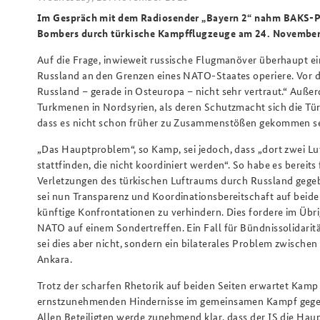
Im Gespräch mit dem Radiosender „Bayern 2“ nahm BAKS-Pr
Bombers durch türkische Kampfflugzeuge am 24. Novembe
Auf die Frage, inwieweit russische Flugmanöver überhaupt ein
Russland an den Grenzen eines NATO-Staates operiere. Vor d
Russland – gerade in Osteuropa – nicht sehr vertraut.“ Auße
Turkmenen in Nordsyrien, als deren Schutzmacht sich die Tür
dass es nicht schon früher zu Zusammenstößen gekommen se
„Das Hauptproblem“, so Kamp, sei jedoch, dass „dort zwei L
stattfinden, die nicht koordiniert werden“. So habe es bereits
Verletzungen des türkischen Luftraums durch Russland gege
sei nun Transparenz und Koordinationsbereitschaft auf beide
künftige Konfrontationen zu verhindern. Dies fordere im Übr
NATO auf einem Sondertreffen. Ein Fall für Bündnissolidaritä
sei dies aber nicht, sondern ein bilaterales Problem zwisch
Ankara.
Trotz der scharfen Rhetorik auf beiden Seiten erwartet Kamp
ernstzunehmenden Hindernisse im gemeinsamen Kampf gege
Allen Beteiligten werde zunehmend klar, dass der IS die Ha