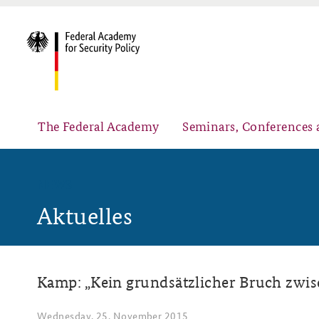
The Federal Academy
Seminars, Conferences 
NEWS
Aktuelles
Advisory Board
Security Policy Course for Senior Officials
Kamp: „Kein grundsätzlicher Bruch zwis
Partners
Public Events
Wednesday, 25. November 2015