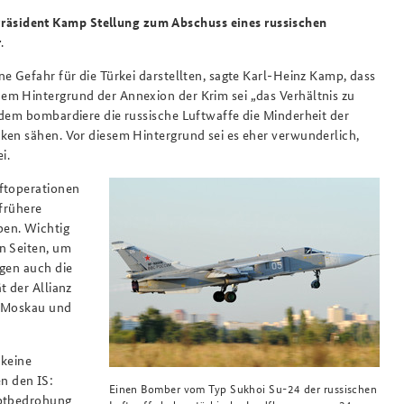
äsident Kamp Stellung zum Abschuss eines russischen
r
.
e Gefahr für die Türkei darstellten, sagte Karl-Heinz Kamp, dass
em Hintergrund der Annexion der Krim sei „das Verhältnis zu
rdem bombardiere die russische Luftwaffe die Minderheit der
ken sähen. Vor diesem Hintergrund sei es eher verwunderlich,
i.
uftoperationen
 frühere
ben. Wichtig
n Seiten, um
igen auch die
t der Allianz
en Moskau und
 keine
n den IS:
Einen Bomber vom Typ Sukhoi Su-24 der russischen
uptbedrohung