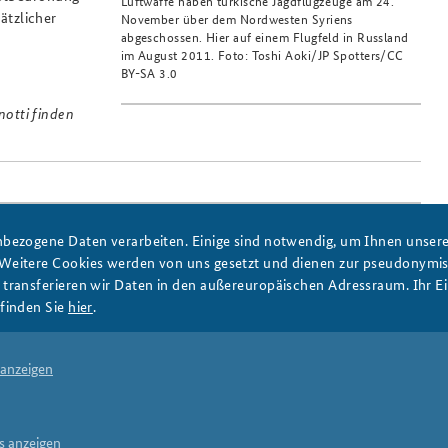
Luftwaffe haben türkische Jagdflugzeuge am 24.
sätzlicher
November über dem Nordwesten Syriens
abgeschossen. Hier auf einem Flugfeld in Russland
im August 2011. Foto: Toshi Aoki/JP Spotters/CC
BY-SA 3.0
otti finden
bezogene Daten verarbeiten. Einige sind notwendig, um Ihnen unsere 
 Weitere Cookies werden von uns gesetzt und dienen zur pseudonym
ransferieren wir Daten in den außereuropäischen Adressraum. Ihr Ein
ember 2015
finden Sie
hier
.
 anzeigen
Print
s anzeigen