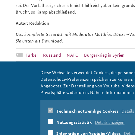
sei. Der Vorfall sei „sicherlich nicht hilfreich, aber kein grund
Bruch“, so Kamp abschließend.
Autor:
Redaktion
Das komplette Gespräch mit Moderator Matthias Dänzer-Van
Sie unten als Download.
Türkei
Russland
NATO
Bürgerkrieg in Syrien
Diese Webseite verwendet Cookies, die personen
Datei-Download:
Datenschutz-Präferenzen speichern zu können.
Angebotes. Zur Darstellung von Youtube-Videos t
Mitschnitt Bayern2 vom 24. Nov
Privatsphäre widerrufen. Nähere Informationen 
Technisch notwendige Cookies
Details
Nutzungsstatistik
Details anzeigen
Integration von Youtube-Videos
Detail