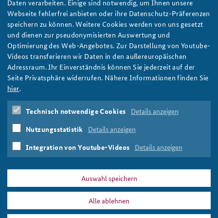
Daten verarbeiten. Einige sind notwendig, um Ihnen unsere
Webseite fehlerfrei anbieten oder ihre Datenschutz-Präferenzen
speichern zu können. Weitere Cookies werden von uns gesetzt
und dienen zur pseudonymisierten Auswertung und
Optimierung des Web-Angebotes. Zur Darstellung von Youtube-
Anjana Samant/Flickr/CC BY-NC-SA 2.0
Videos transferieren wir Daten in den außereuropäischen
6/2021
Adressraum. Ihr Einverständnis können Sie jederzeit auf der
Seite Privatsphäre widerrufen. Nähere Informationen finden Sie
Ein historisches Momentum im Nahen Osten: Neue
hier
.
Chancen und Herausforderungen für ein
europäisches Engagement in der Golfregion
Technisch notwendige Cookies
Details anzeigen
PDF Version:
arbeitspapier_sicherheitspolitik_2021_6.pdf
arbeitspapier_sicherheitspoli
Nutzungsstatistik
Details anzeigen
Autor/in:
Stefan Lukas
Sebastian Sons
Integration von Youtube-Videos
Details anzeigen
Print
Auswahl speichern
Alle ablehnen
DATA PRIVACY
IMPRINT