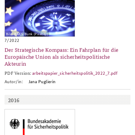
Bild: BAKS/Bunk (Pixabay)
7/2022
Der Strategische Kompass: Ein Fahrplan für die
Europäische Union als sicherheitspolitische
Akteurin
PDF Version:
arbeitspapier_sicherheitspolitik_2022_7.pdf
arbeitspapier_sicherheitspoli
Autor/in:
Jana Puglierin
2016
baks-logo_neu.png