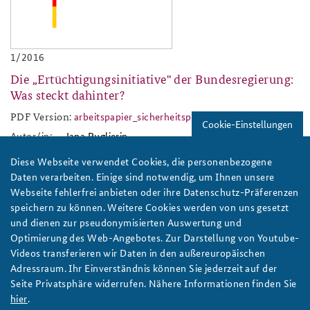
1/2016
Die „Ertüchtigungsinitiative" der Bundesregierung:
Was steckt dahinter?
PDF Version:
arbeitspapier_sicherheitspolitik_2016_01.pdf
arbeitspapier_sicherheitspoli
Cookie-Einstellungen
Autor/in:
Jana Puglierin
Diese Webseite verwendet Cookies, die personenbezogene
baks-logo_neu.png
Daten verarbeiten. Einige sind notwendig, um Ihnen unsere
Webseite fehlerfrei anbieten oder ihre Datenschutz-Präferenzen
speichern zu können. Weitere Cookies werden von uns gesetzt
und dienen zur pseudonymisierten Auswertung und
Optimierung des Web-Angebotes. Zur Darstellung von Youtube-
Videos transferieren wir Daten in den außereuropäischen
Adressraum. Ihr Einverständnis können Sie jederzeit auf der
1/2016
Seite Privatsphäre widerrufen. Nähere Informationen finden Sie
hier
.
Germany’s Enable & Enhance Initiative: what is it