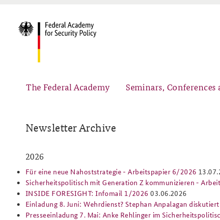
The Federal Academy
Seminars, Conferences 
Newsletter Archive
Advisory Board
Security Policy Course for Senior Officials
2026
Für eine neue Nahoststrategie - Arbeitspapier 6/2026
13.07
Sicherheitspolitisch mit Generation Z kommunizieren - Arbe
INSIDE FORESIGHT: Infomail 1/2026
03.06.2026
Einladung 8. Juni: Wehrdienst? Stephan Anpalagan diskutier
Partners
Public Events
Presseeinladung 7. Mai: Anke Rehlinger im Sicherheitspoliti