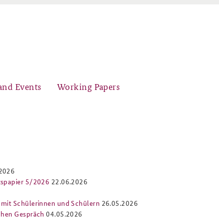
and Events
Working Papers
Organisation
Core Course on Security Policy
.2026
itspapier 5/2026
22.06.2026
t mit Schülerinnen und Schülern
26.05.2026
Young Leaders in Security Policy
Further Events
schen Gespräch
04.05.2026