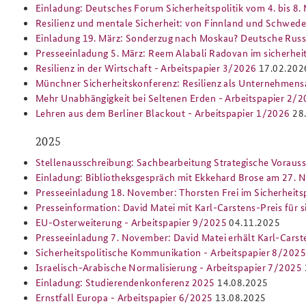
Einladung: Deutsches Forum Sicherheitspolitik vom 4. bis 8. 
Resilienz und mentale Sicherheit: von Finnland und Schwede
Einladung 19. März: Sonderzug nach Moskau? Deutsche Russl
Presseeinladung 5. März: Reem Alabali Radovan im sicherhei
Resilienz in der Wirtschaft - Arbeitspapier 3/2026
17.02.202
Münchner Sicherheitskonferenz: Resilienz als Unternehmen
Mehr Unabhängigkeit bei Seltenen Erden - Arbeitspapier 2/
Lehren aus dem Berliner Blackout - Arbeitspapier 1/2026
28
2025
Stellenausschreibung: Sachbearbeitung Strategische Voraus
Einladung: Bibliotheksgespräch mit Ekkehard Brose am 27.
Presseeinladung 18. November: Thorsten Frei im Sicherheits
Presseinformation: David Matei mit Karl-Carstens-Preis für 
EU-Osterweiterung - Arbeitspapier 9/2025
04.11.2025
Presseeinladung 7. November: David Matei erhält Karl-Carst
Sicherheitspolitische Kommunikation - Arbeitspapier 8/202
Israelisch-Arabische Normalisierung - Arbeitspapier 7/2025
Einladung: Studierendenkonferenz 2025
14.08.2025
Ernstfall Europa - Arbeitspapier 6/2025
13.08.2025