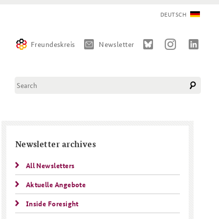
DEUTSCH
Freundeskreis
Newsletter
Diese Website durchsuchen
Search form
CLOSE NAVIGATION
CLOSE NAVIGATION
CLOSE NAVIGATION
Newsletter archives
The Association of Friends
German Forum on Security Policy
All Newsletters
Aktuelle Angebote
Inside Foresight
Directions