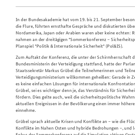
In der Bundesakademie hat vom 19. bis 21. September besonder
die Flure, führten ernsthafte Gespräche und diskutierten übe
Nordamerika, Japan oder Arabien waren aber keine echten: 
nahmen an der dreitägigen "Sommerkonferenz – Sicherheitspoli
Planspiel "Politik & Internationale Sicherheit" (Pol&IS).
Zum Auftakt der Konferenz, die unter der Schirmherrschaft d
Bundesministerin der Verteidigung stattfand, hatte der Parl
Staatssekretär Markus Grübel die Teilnehmerinnen und Teil
Verteidigungsministerium willkommen geheißen: Gerade in Ze
es keine einfachen Lösungen für internationale Konfrontatio
Grübel, sei es wichtiger denn je, das Verständnis für Sicherhei
fördern. Dies gelte auch, weil die sicherheitspolitische Wa
aktuellen Ereignissen in der Bevölkerung einen immer höher
einnehme.
Grübel sprach aktuelle Krisen und Konflikte an – wie die Flüc
Konflikte im Nahen Osten und hybride Bedrohungen –, und l
Fokus der Sommerkonferenz auf die Simulation aktiven
Gest