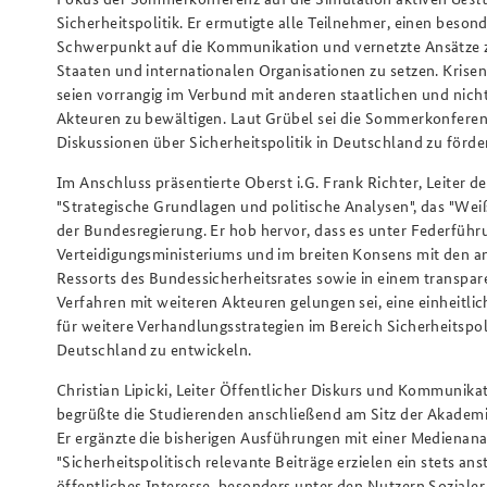
Sicherheitspolitik. Er ermutigte alle Teilnehmer, einen beson
Schwerpunkt auf die Kommunikation und vernetzte Ansätze 
Staaten und internationalen Organisationen zu setzen. Krisen
seien vorrangig im Verbund mit anderen staatlichen und nich
Akteuren zu bewältigen. Laut Grübel sei die Sommerkonferenz 
Diskussionen über Sicherheitspolitik in Deutschland zu förde
Im Anschluss präsentierte Oberst i.G. Frank Richter, Leiter d
"Strategische Grundlagen und politische Analysen", das "We
der Bundesregierung. Er hob hervor, dass es unter Federführ
Verteidigungsministeriums und im breiten Konsens mit den a
Ressorts des Bundessicherheitsrates sowie in einem transpa
Verfahren mit weiteren Akteuren gelungen sei, eine einheitli
für weitere Verhandlungsstrategien im Bereich Sicherheitspoli
Deutschland zu entwickeln.
Christian Lipicki, Leiter Öffentlicher Diskurs und Kommunika
begrüßte die Studierenden anschließend am Sitz der Akadem
Er ergänzte die bisherigen Ausführungen mit einer Medienana
"Sicherheitspolitisch relevante Beiträge erzielen ein stets an
öffentliches Interesse, besonders unter den Nutzern Sozialer