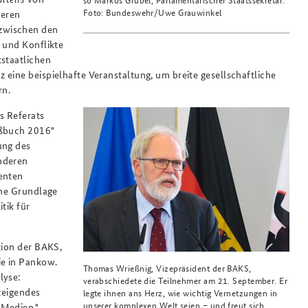
Foto: Bundeswehr/Uwe Grauwinkel
deren
zwischen den
 und Konflikte
tstaatlichen
eine beispielhafte Veranstaltung, um breite gesellschaftliche
rn.
es Referats
ißbuch 2016"
ung des
nderen
renten
che Grundlage
tik für
tion der BAKS,
ie in Pankow.
Thomas Wrießnig, Vizepräsident der BAKS,
lyse:
verabschiedete die Teilnehmer am 21. September. Er
steigendes
legte ihnen ans Herz, wie wichtig Vernetzungen in
unserer komplexen Welt seien – und freut sich
 Medien."