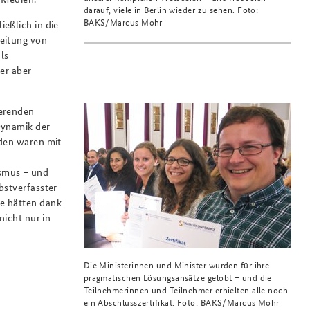
darauf, viele in Berlin wieder zu sehen. Foto:
BAKS/Marcus Mohr
eßlich in die
Leitung von
ls
der aber
ierenden
Dynamik der
nden waren mit
ismus – und
bstverfasster
le hätten dank
nicht nur in
Die Ministerinnen und Minister wurden für ihre
pragmatischen Lösungsansätze gelobt – und die
Teilnehmerinnen und Teilnehmer erhielten alle noch
ein Abschlusszertifikat. Foto: BAKS/Marcus Mohr