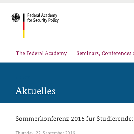
The Federal Academy
Seminars, Conferences 
NEWS
Aktuelles
Advisory Board
Security Policy Course for Senior Officials
Sommerkonferenz 2016 für Studierende: 
Partners
Public Events
Thursday, 22. September 2016