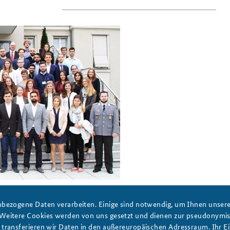
ehmern der Sommerkonferenz 2016. Foto: Bundeswehr/Uwe
bezogene Daten verarbeiten. Einige sind notwendig, um Ihnen unsere 
 Weitere Cookies werden von uns gesetzt und dienen zur pseudonym
ransferieren wir Daten in den außereuropäischen Adressraum. Ihr Ein