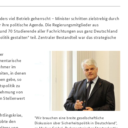
s viel Betrieb geherrscht – Minister schritten zielstrebig durch
r ihre politische Agenda. Die Regierungsmitglieder aus
Rund 70 Studierende aller Fachrichtungen aus ganz Deutschland
tik gestalten" teil. Zentraler Bestandteil war das strategische
er
amentarische
nehmer im
iten, in denen
nen gebe, so
tspolitik zu
hrnehmung von
en Stellenwert
htlingskrise,
"Wir brauchen eine breite gesellschaftliche
obte den
Diskussion über Sicherheitspolitik in Deutschland",
altens
von
so Markus Grübel, Parlamentarischer Staatssekretär.