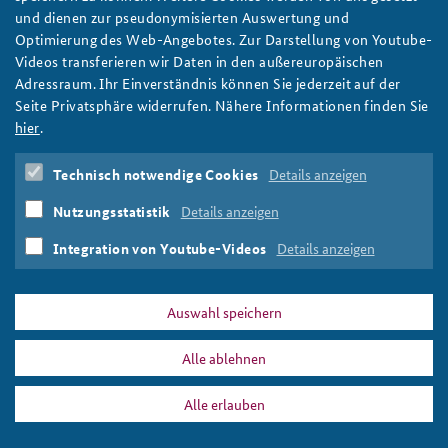
die Rolle und den Einfluss der BAKS sowie die Vermittlung des
und dienen zur pseudonymisierten Auswertung und
vernetzten Ansatzes an die heterogene Zielgruppe des Seminars
Optimierung des Web-Angebotes. Zur Darstellung von Youtube-
für Sicherheitspolitik. Aus Sicht der Besucher wäre eine Öffnung
Videos transferieren wir Daten in den außereuropäischen
des Seminars für Sicherheitspolitik auch für Länder außerhalb
Adressraum. Ihr Einverständnis können Sie jederzeit auf der
NATO und EU eine logische Konsequenz.
Seite Privatsphäre widerrufen. Nähere Informationen finden Sie
hier
.
AutorInnen:
Laura Tuchman, Volker Berding
Technisch notwendige Cookies
Details anzeigen
Asien
Pakistan
Nutzungsstatistik
Details anzeigen
Integration von Youtube-Videos
Details anzeigen
Print
Auswahl speichern
DATA PRIVACY
IMPRINT
Alle ablehnen
Alle erlauben
Akademisches Gespräch mit Führungslehrgang der pakistanischen
„National Defence University“