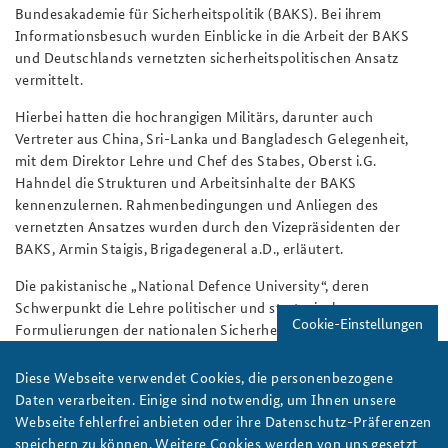
Bundesakademie für Sicherheitspolitik (BAKS). Bei ihrem
Informationsbesuch wurden Einblicke in die Arbeit der BAKS
und Deutschlands vernetzten sicherheitspolitischen Ansatz
vermittelt.
Hierbei hatten die hochrangigen Militärs, darunter auch
Vertreter aus China, Sri-Lanka und Bangladesch Gelegenheit,
mit dem Direktor Lehre und Chef des Stabes, Oberst i.G.
Hahndel die Strukturen und Arbeitsinhalte der BAKS
kennenzulernen. Rahmenbedingungen und Anliegen des
vernetzten Ansatzes wurden durch den Vizepräsidenten der
BAKS, Armin Staigis, Brigadegeneral a.D., erläutert.
Die pakistanische „National Defence University“, deren
Schwerpunkt die Lehre politischer und strategischer
Cookie-Einstellungen
Formulierungen der nationalen Sicherheit und Verteidigung ist,
sieht sich als Zentrum für Wissenschaft und Forschung. Die
wissenschaftliche Auseinandersetzung mit dem Potential und
Diese Webseite verwendet Cookies, die personenbezogene
den Herausforderungen Pakistans wurden kurz dargelegt und
Daten verarbeiten. Einige sind notwendig, um Ihnen unsere
die Bedeutung einer globalen Vernetzung erörtert. Die
Webseite fehlerfrei anbieten oder ihre Datenschutz-Präferenzen
Delegationsmitglieder interessierten sich daher besonders für
speichern zu können. Weitere Cookies werden von uns gesetzt