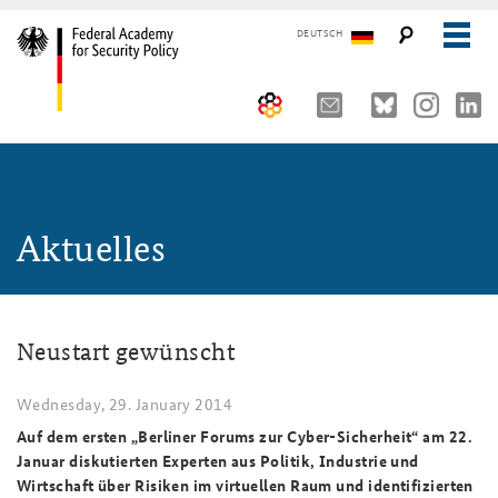
DEUTSCH
The Federal Academy
NEWS
Seminars, Conferences and Events
Advisory Board
Aktuelles
Working Papers
Organisation
Security Policy Course for Senior Officials
The Association of Friends
Core Course on Security Policy
Neustart gewünscht
Partners
German Forum on Security Policy
Young Leaders in Security Policy
Public Events
Wednesday, 29. January 2014
Auf dem ersten „Berliner Forums zur Cyber-Sicherheit“ am 22.
Directions
Further Events
Januar diskutierten Experten aus Politik, Industrie und
Wirtschaft über Risiken im virtuellen Raum und identifizierten