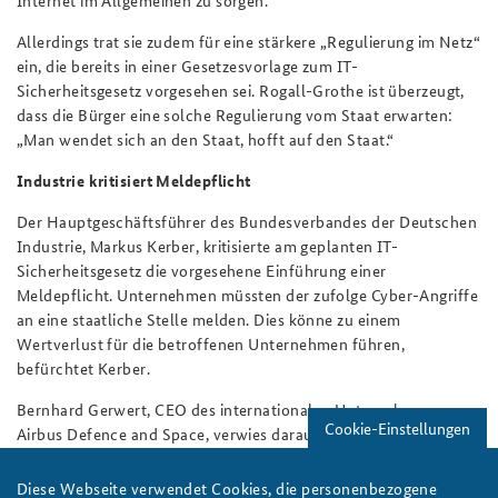
Allerdings trat sie zudem für eine stärkere „Regulierung im Netz“
ein, die bereits in einer Gesetzesvorlage zum IT-
Sicherheitsgesetz vorgesehen sei. Rogall-Grothe ist überzeugt,
dass die Bürger eine solche Regulierung vom Staat erwarten:
„Man wendet sich an den Staat, hofft auf den Staat.“
Industrie kritisiert Meldepflicht
Der Hauptgeschäftsführer des Bundesverbandes der Deutschen
Industrie, Markus Kerber, kritisierte am geplanten IT-
Sicherheitsgesetz die vorgesehene Einführung einer
Meldepflicht. Unternehmen müssten der zufolge Cyber-Angriffe
an eine staatliche Stelle melden. Dies könne zu einem
Wertverlust für die betroffenen Unternehmen führen,
befürchtet Kerber.
Bernhard Gerwert, CEO des internationalen Unternehmens
Cookie-Einstellungen
Airbus Defence and Space, verwies darauf, dass Cyber-
Sicherheit auf nationaler Ebene nicht zu lösen sei, denn ein
Charakteristikum der Cyber-Bedrohungen sei eben, dass sie
Diese Webseite verwendet Cookies, die personenbezogene