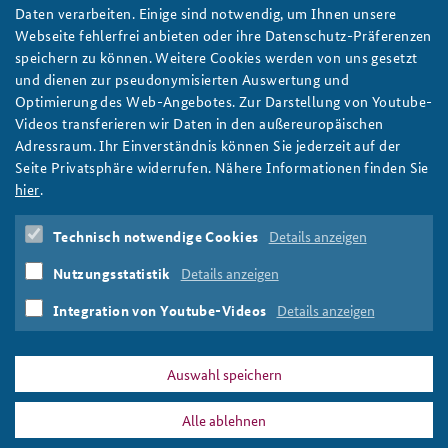
„nicht vor Landesgrenzen halt“ machten. Deshalb könne eine
Daten verarbeiten. Einige sind notwendig, um Ihnen unsere
effiziente Lösung für Cyber-Sicherheit nur über einen
Webseite fehlerfrei anbieten oder ihre Datenschutz-Präferenzen
multinationalen Ansatz gefunden werden, in dem auch Politik
speichern zu können. Weitere Cookies werden von uns gesetzt
und Industrie international zusammenarbeiteten.
und dienen zur pseudonymisierten Auswertung und
Optimierung des Web-Angebotes. Zur Darstellung von Youtube-
Das Forum war begleitet von einer Pressekonferenz. Das große
Videos transferieren wir Daten in den außereuropäischen
Interesse von rund vierzig Journalisten zeigte, welchen hohen
Adressraum. Ihr Einverständnis können Sie jederzeit auf der
Aufmerksamkeitswert der Cyber-Sicherheit inzwischen in der
Seite Privatsphäre widerrufen. Nähere Informationen finden Sie
Öffentlichkeit beigemessen wird.
hier
.
Autoren:
Beatrice Naß, Tom Goeller
Technisch notwendige Cookies
Details anzeigen
Cyberspace
Cyberkriminalität
Berliner Forum zur
Nutzungsstatistik
Details anzeigen
Cyber-Sicherheit
Integration von Youtube-Videos
Details anzeigen
Print
Auswahl speichern
Alle ablehnen
DATA PRIVACY
IMPRINT