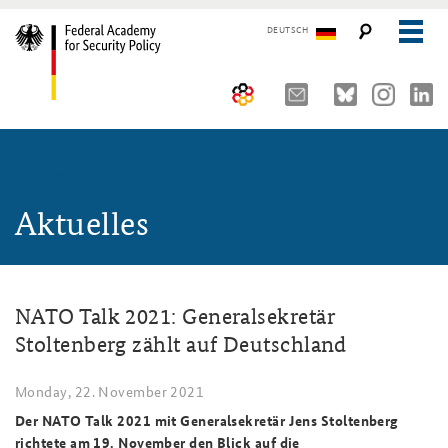
DEUTSCH
The Federal Academy
NEWS
Seminars, Conferences and Events
Advisory Board
Aktuelles
Working Papers
Organisation
Security Policy Course for Senior Officials
The Association of Friends
Core Course on Security Policy
NATO Talk 2021: Generalsekretär
Partners
German Forum on Security Policy
Stoltenberg zählt auf Deutschland
Young Leaders in Security Policy
Public Events
Monday, 22. November 2021
Directions
Further Events
Der NATO Talk 2021 mit Generalsekretär Jens Stoltenberg
richtete am 19. November den Blick auf die