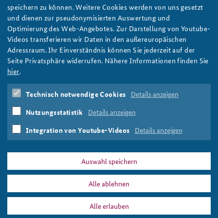
speichern zu können. Weitere Cookies werden von uns gesetzt
und dienen zur pseudonymisierten Auswertung und
Optimierung des Web-Angebotes. Zur Darstellung von Youtube-
Videos transferieren wir Daten in den außereuropäischen
Adressraum. Ihr Einverständnis können Sie jederzeit auf der
Das gesamte Programm der Konferenz finden Sie auf:
Seite Privatsphäre widerrufen. Nähere Informationen finden Sie
https://ata-dag.de/natotalk2021/
hier
.
NATO Talk
Livestream
NATO-Generalsekretär
Jens
Technisch notwendige Cookies
Details anzeigen
Stoltenberg
Christian Schmidt
Ekkehard Brose
Nutzungsstatistik
Details anzeigen
Integration von Youtube-Videos
Details anzeigen
Print
Auswahl speichern
DATA PRIVACY
IMPRINT
Alle ablehnen
Alle erlauben
NATO Talk 2021: Generalsekretär Stoltenberg zählt auf Deutschland