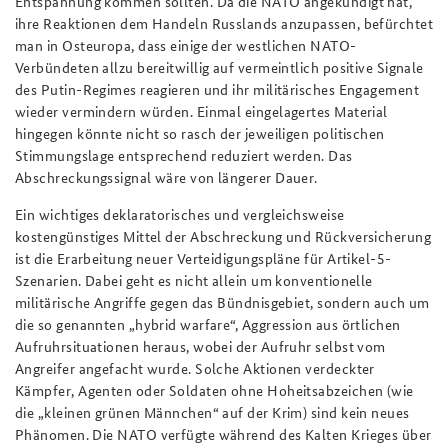
Entspannung kommen sollten. Da die NATO angekündigt hat,
ihre Reaktionen dem Handeln Russlands anzupassen, befürchtet
man in Osteuropa, dass einige der westlichen NATO-
Verbündeten allzu bereitwillig auf vermeintlich positive Signale
des Putin-Regimes reagieren und ihr militärisches Engagement
wieder vermindern würden. Einmal eingelagertes Material
hingegen könnte nicht so rasch der jeweiligen politischen
Stimmungslage entsprechend reduziert werden. Das
Abschreckungssignal wäre von längerer Dauer.
Ein wichtiges deklaratorisches und vergleichsweise
kostengünstiges Mittel der Abschreckung und Rückversicherung
ist die Erarbeitung neuer Verteidigungspläne für Artikel-5-
Szenarien. Dabei geht es nicht allein um konventionelle
militärische Angriffe gegen das Bündnisgebiet, sondern auch um
die so genannten „hybrid warfare“, Aggression aus örtlichen
Aufruhrsituationen heraus, wobei der Aufruhr selbst vom
Angreifer angefacht wurde. Solche Aktionen verdeckter
Kämpfer, Agenten oder Soldaten ohne Hoheitsabzeichen (wie
die „kleinen grünen Männchen“ auf der Krim) sind kein neues
Phänomen. Die NATO verfügte während des Kalten Krieges über