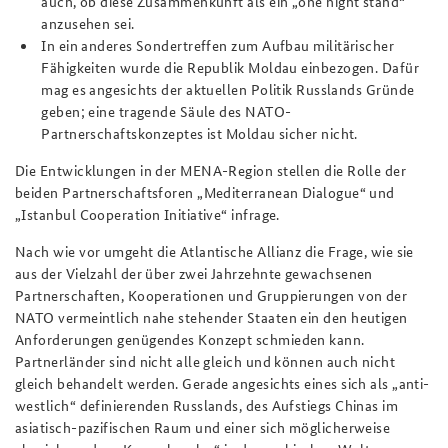
auch, ob diese Zusammenkunft als ein „one night stand“
anzusehen sei.
In ein anderes Sondertreffen zum Aufbau militärischer
Fähigkeiten wurde die Republik Moldau einbezogen. Dafür
mag es angesichts der aktuellen Politik Russlands Gründe
geben; eine tragende Säule des NATO-
Partnerschaftskonzeptes ist Moldau sicher nicht.
Die Entwicklungen in der MENA-Region stellen die Rolle der
beiden Partnerschaftsforen „Mediterranean Dialogue“ und
„Istanbul Cooperation Initiative“ infrage.
Nach wie vor umgeht die Atlantische Allianz die Frage, wie sie
aus der Vielzahl der über zwei Jahrzehnte gewachsenen
Partnerschaften, Kooperationen und Gruppierungen von der
NATO vermeintlich nahe stehender Staaten ein den heutigen
Anforderungen genügendes Konzept schmieden kann.
Partnerländer sind nicht alle gleich und können auch nicht
gleich behandelt werden. Gerade angesichts eines sich als „anti-
westlich“ definierenden Russlands, des Aufstiegs Chinas im
asiatisch-pazifischen Raum und einer sich möglicherweise