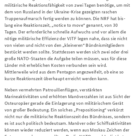
militärische Reaktionsfähigkeit von zwei Tagen benötige, um mit
dem von Russland in der Ukraine-Krise gezeigten raschen
Truppenaufmarsch fertig werden zu können. Die NRF hat bis-
lang eine Reaktionszeit, „notice to move“ genannt, von 30
Tagen. Der erforderliche schnelle Aufwuchs und vor allem die
nötige militärische Effizienz der VJTF legen nahe, dass sie nicht
von vielen und nicht von den „kleineren“ Bündnismitgliedern
bestückt werden sollte. Stattdessen werden sich zwei oder drei
große NATO-Staaten die Aufgabe teilen müssen, was für diese
Länder mit erheblichen Kosten verbunden sein wird.
Mittlerweile wird aus dem Pentagon angezweifelt, ob eine so
kurze Reaktionszeit überhaupt erreicht werden kann.
Neben vermehrten Patrouillenflügen, verstärkten
Marineaktivitäten und erhöhten Manöverzahlen ist aus Sicht der
Osteuropäer gerade die Einlagerung von militärischem Gerät
von großer Bedeutung. Ein solches „Prepositioning“ verkürzt
nicht nur die militärische Reaktionszeit des Bündnisses, sondern
es ist auch politisch bedeutsam. Manöver oder Schiffsaktivitäten
können wieder reduziert werden, wenn aus Moskau Zeichen der