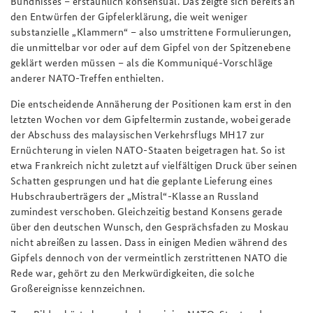
Bündnisses – erstaunlich konsensual. Das zeigte sich bereits an
den Entwürfen der Gipfelerklärung, die weit weniger
substanzielle „Klammern“ – also umstrittene Formulierungen,
die unmittelbar vor oder auf dem Gipfel von der Spitzenebene
geklärt werden müssen – als die Kommuniqué-Vorschläge
anderer NATO-Treffen enthielten.
Die entscheidende Annäherung der Positionen kam erst in den
letzten Wochen vor dem Gipfeltermin zustande, wobei gerade
der Abschuss des malaysischen Verkehrsflugs MH17 zur
Ernüchterung in vielen NATO-Staaten beigetragen hat. So ist
etwa Frankreich nicht zuletzt auf vielfältigen Druck über seinen
Schatten gesprungen und hat die geplante Lieferung eines
Hubschrauberträgers der „Mistral“-Klasse an Russland
zumindest verschoben. Gleichzeitig bestand Konsens gerade
über den deutschen Wunsch, den Gesprächsfaden zu Moskau
nicht abreißen zu lassen. Dass in einigen Medien während des
Gipfels dennoch von der vermeintlich zerstrittenen NATO die
Rede war, gehört zu den Merkwürdigkeiten, die solche
Großereignisse kennzeichnen.