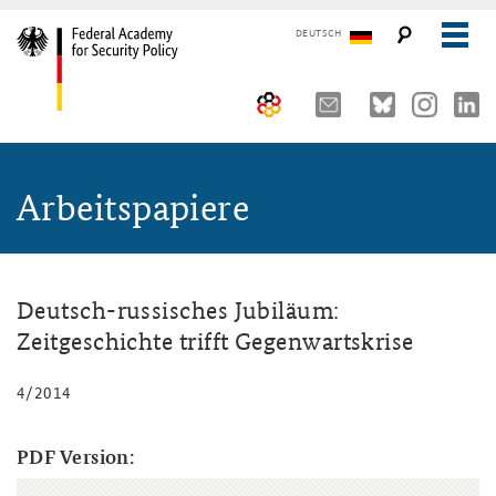
DEUTSCH
The Federal Academy
Arbeitspapiere
Seminars, Conferences and Events
Advisory Board
Working Papers
Organisation
Security Policy Course for Senior Officials
The Association of Friends
Core Course on Security Policy
Deutsch-russisches Jubiläum:
Zeitgeschichte trifft Gegenwartskrise
Partners
German Forum on Security Policy
4/2014
Young Leaders in Security Policy
Public Events
Directions
Further Events
PDF Version: