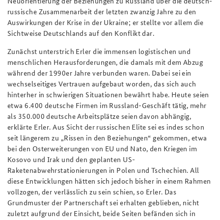
Neuorientierung der Beziehungen zu Russland über die deutsch-
russische Zusammenarbeit der letzten zwanzig Jahre zu den
Auswirkungen der Krise in der Ukraine; er stellte vor allem die
Sichtweise Deutschlands auf den Konflikt dar.
Zunächst unterstrich Erler die immensen logistischen und
menschlichen Herausforderungen, die damals mit dem Abzug
während der 1990er Jahre verbunden waren. Dabei sei ein
wechselseitiges Vertrauen aufgebaut worden, das sich auch
hinterher in schwierigen Situationen bewährt habe. Heute seien
etwa 6.400 deutsche Firmen im Russland-Geschäft tätig, mehr
als 350.000 deutsche Arbeitsplätze seien davon abhängig,
erklärte Erler. Aus Sicht der russischen Elite sei es indes schon
seit längerem zu „Rissen in den Beziehungen“ gekommen, etwa
bei den Osterweiterungen von EU und Nato, den Kriegen im
Kosovo und Irak und den geplanten US-
Raketenabwehrstationierungen in Polen und Tschechien. All
diese Entwicklungen hätten sich jedoch bisher in einem Rahmen
vollzogen, der verlässlich zu sein schien, so Erler. Das
Grundmuster der Partnerschaft sei erhalten geblieben, nicht
zuletzt aufgrund der Einsicht, beide Seiten befänden sich in