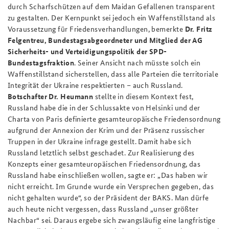
durch Scharfschützen auf dem Maidan Gefallenen transparent
zu gestalten. Der Kernpunkt sei jedoch ein Waffenstillstand als
Voraussetzung für Friedensverhandlungen, bemerkte
Dr. Fritz
Felgentreu, Bundestagsabgeordneter und Mitglied der AG
Sicherheits- und Verteidigungspolitik der SPD-
Bundestagsfraktion
. Seiner Ansicht nach müsste solch ein
Waffenstillstand sicherstellen, dass alle Parteien die territoriale
Integrität der Ukraine respektierten – auch Russland.
Botschafter Dr. Heumann
stellte in diesem Kontext fest,
Russland habe die in der Schlussakte von Helsinki und der
Charta von Paris definierte gesamteuropäische Friedensordnung
aufgrund der Annexion der Krim und der Präsenz russischer
Truppen in der Ukraine infrage gestellt. Damit habe sich
Russland letztlich selbst geschadet. Zur Realisierung des
Konzepts einer gesamteuropäischen Friedensordnung, das
Russland habe einschließen wollen, sagte er: „Das haben wir
nicht erreicht. Im Grunde wurde ein Versprechen gegeben, das
nicht gehalten wurde“, so der Präsident der BAKS. Man dürfe
auch heute nicht vergessen, dass Russland „unser größter
Nachbar“ sei. Daraus ergebe sich zwangsläufig eine langfristige