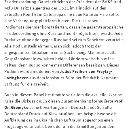
Friedensordnung. Dabei schrieben der Präsident der BAKS und
MdB Dr. Fritz Felgentreu der OSZE im Hinblick auf den
aktuellen Konflikt in Osteuropa eine neue Rolle zu – sie sollte
eine Verhandlungsplattform bieten. Die russischen
Podiumsteilnehmer konstatierten, dass eine gesamteuropäische
Friedensordnung ohne Russland nicht möglich sein werde. Jede
Initiative ohne oder gegen Russland sei zum Scheitern verurteilt.
Alle Podiumsteilnehmer waren sich jedoch trotz der
angespannten Situation in einer Sache einig: Man müsse alle
Gesprächskanäle zwischen beiden Ländern weiterhin offen
halten, denn nur so könne man Differenzen beseitigen. Dieses
Podium wurde moderiert von
Julius Freiherr von Freytag-
Loringhoven
aus dem Moskauer Büro der Friedrich Naumann
Stiftung für die Freiheit.
Auch in diesem Panel bestimmte vor allem die aktuelle Ukraine-
Krise die Diskussion. In diesen Zusammenhang formulierte
Prof.
Dr. Gromyko
seine Erwartungen an Deutschland: So solle
Deutschland Druck auf Kiew ausüben, um beispielsweise die
Aufklärung des im ukrainischen Luftraum abgeschossenen
Flugzeugs voranzutreiben oder um die Ermittlungen zu den