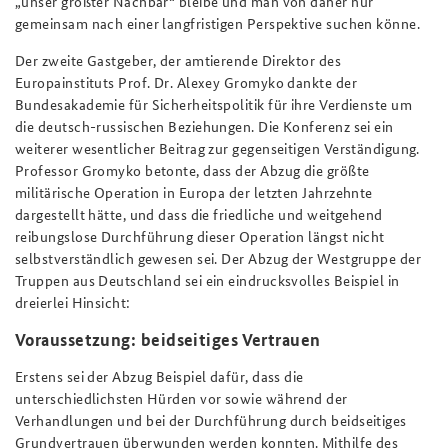
„unser größter Nachbar“ bleibe und man von daher nur
gemeinsam nach einer langfristigen Perspektive suchen könne.
Der zweite Gastgeber, der amtierende Direktor des
Europainstituts Prof. Dr. Alexey Gromyko dankte der
Bundesakademie für Sicherheitspolitik für ihre Verdienste um
die deutsch-russischen Beziehungen. Die Konferenz sei ein
weiterer wesentlicher Beitrag zur gegenseitigen Verständigung.
Professor Gromyko betonte, dass der Abzug die größte
militärische Operation in Europa der letzten Jahrzehnte
dargestellt hätte, und dass die friedliche und weitgehend
reibungslose Durchführung dieser Operation längst nicht
selbstverständlich gewesen sei. Der Abzug der Westgruppe der
Truppen aus Deutschland sei ein eindrucksvolles Beispiel in
dreierlei Hinsicht:
Voraussetzung: beidseitiges Vertrauen
Erstens sei der Abzug Beispiel dafür, dass die
unterschiedlichsten Hürden vor sowie während der
Verhandlungen und bei der Durchführung durch beidseitiges
Grundvertrauen überwunden werden konnten. Mithilfe des