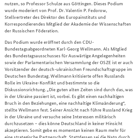
nutzen, so Professor Schulze aus Göttingen. Dieses Podium
wurde moderiert von Prof. Dr. Valentin P. Fedorow,
Stellvertreter des Direktor des Europainstituts und
Korrespondierendes Mitglied der Akademie der Wissenschaften
der Russischen Föderation.
Das Podium wurde eröffnet durch den CDU-
Bundestagsabgeordneten Karl-Georg Wellmann. Als Mitglied
des Bundestagsausschusses für Auswärtige Angelegenheiten
sowie der Parlamentarischen Versammlung der OSZE ist er auch
Vorsitzender der deutsch-ukrainischen Freundschaftsgruppe im
Deutschen Bundestag. Wellmann kritisierte offen Russlands
Rolle im Ukraine-Konflikt und bestimmte so die
Diskussionsrichtung. „Die guten alten Zeiten sind durch das, was
in der Ukraine passiert ist, vorbei. Es gibt einen nachhaltigen
Bruch in den Beziehungen, eine nachhaltige Klimaänderung“,
stellte Wellmann fest. Seiner Ansicht nach führe Russland Krieg
in der Ukraine und versuche seine Interessen militärisch
durchzusetzen – dies könne Deutschland in keiner Hinsicht
akzeptieren. Somit gebe es momentan keinen Raum mehr für
eine strategische Partnerschaft. Stattdessen sei die Nato durch