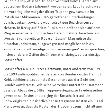
Grund die sowjetischen Truppen vor rund siebzig Jahren auf
deutschem Boden stationiert worden seien. Laut Terechow sei
die vordringliche Aufgabe dieser Truppen gewesen, die im
Potsdamer Abkommen 1945 getroffenen Entscheidungen
durchzusetzen sowie die wechselseitigen Beziehungen zu
sichern. In Bezug auf Erlers Punkt, man befände sich auf dem
Weg zu einer neuen politischen Eiszeit, mahnte Terechow zur
„Vorsicht vor voreiligen Rückschlüssen“: Man müsse die
Situation „behutsam, ausgewogen und möglichst objektiv
einschätzen, statt voreilige Schuldzuweisungen“ auszusprechen,
insbesondere in Zeiten des Informationskriegs, so der einstige
Botschafter.
Botschafter a.D. Dr. Peter Hartmann, unter anderem von 1991
bis 1993 außenpolitischer Berater von Bundeskanzler Helmut
Kohl, schilderte das damals Geschehene aus der Sicht des
Bundeskanzleramts. Wie seine Vorredner unterstrich Hartmann,
dass der Abzug die größte Truppenverlegung zu Friedenszeiten
gewesen sei. Insbesondere ging der Botschafter auf die
Schwierigkeiten hinsichtlich der zu tragenden Kosten ein. Es sei
klar gewesen, dass die Kosten des Truppenabzugs nicht alleine