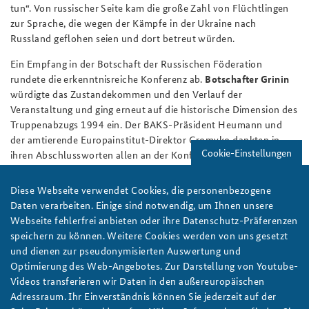
tun“. Von russischer Seite kam die große Zahl von Flüchtlingen
zur Sprache, die wegen der Kämpfe in der Ukraine nach
Russland geflohen seien und dort betreut würden.
Ein Empfang in der Botschaft der Russischen Föderation
rundete die erkenntnisreiche Konferenz ab.
Botschafter Grinin
würdigte das Zustandekommen und den Verlauf der
Veranstaltung und ging erneut auf die historische Dimension des
Truppenabzugs 1994 ein. Der BAKS-Präsident Heumann und
der amtierende Europainstitut-Direktor Gromyko dankten in
Cookie-Einstellungen
ihren Abschlussworten allen an der Konferenzvorbereitung und
-durchführung Beteiligten und wiederholten einige
Kernbotschaften des Tages.
Diese Webseite verwendet Cookies, die personenbezogene
Daten verarbeiten. Einige sind notwendig, um Ihnen unsere
Gerhard Almer
Webseite fehlerfrei anbieten oder ihre Datenschutz-Präferenzen
speichern zu können. Weitere Cookies werden von uns gesetzt
Working Paper topic:
und dienen zur pseudonymisierten Auswertung und
Political Debate
Optimierung des Web-Angebotes. Zur Darstellung von Youtube-
Videos transferieren wir Daten in den außereuropäischen
Region:
Adressraum. Ihr Einverständnis können Sie jederzeit auf der
Germany