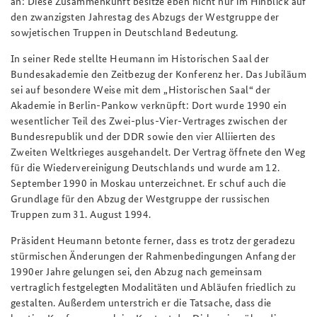
an: Diese Zusammenkunft besitze eben nicht nur im Hinblick auf
den zwanzigsten Jahrestag des Abzugs der Westgruppe der
sowjetischen Truppen in Deutschland Bedeutung.
In seiner Rede stellte Heumann im Historischen Saal der
Bundesakademie den Zeitbezug der Konferenz her. Das Jubiläum
sei auf besondere Weise mit dem „Historischen Saal“ der
Akademie in Berlin-Pankow verknüpft: Dort wurde 1990 ein
wesentlicher Teil des Zwei-plus-Vier-Vertrages zwischen der
Bundesrepublik und der DDR sowie den vier Alliierten des
Zweiten Weltkrieges ausgehandelt. Der Vertrag öffnete den Weg
für die Wiedervereinigung Deutschlands und wurde am 12.
September 1990 in Moskau unterzeichnet. Er schuf auch die
Grundlage für den Abzug der Westgruppe der russischen
Truppen zum 31. August 1994.
Präsident Heumann betonte ferner, dass es trotz der geradezu
stürmischen Änderungen der Rahmenbedingungen Anfang der
1990er Jahre gelungen sei, den Abzug nach gemeinsam
vertraglich festgelegten Modalitäten und Abläufen friedlich zu
gestalten. Außerdem unterstrich er die Tatsache, dass die