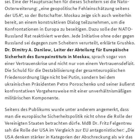
sei. Eine der Hauptursachen für dieses Scheitern sei die Nato-
Osterweiterung: „eine geopolitische Fehleinschätzung seitens
der USA“, so der Botschafter. Moskau zeige sich auch weiterhin
bereit, an einem konstruktiven Dialog teilzunehmen, um die
Konfrontationen in Europa zu beseitigen. Dazu solle der NATO-
Russland Rat reaktiviert werden. Jede Initiative ohne oder gegen
Russland sei dagegen zum Scheitern verurteilt, erklärte Grushko.
Dr. Dimitry A. Danilow, Leiter der Abteilung für Europäische
Sicherheit des Europainstituts in Moskau
, sprach sogar von
einer Vertrauenskrise und nicht nur von einem Vertrauensdefizit.
Die Schuld für die Destabilisierung der gesamteuropäischen
Friedensordnung läge nicht bei Putin, sondern bei dem
ukrainischen Präsidenten Petro Poroschenko und seiner äußerst
konfrontativen Vorgehensweise mit einer unverhältnismäßigen
militärischen Komponente.
Seitens des Publikums wurde unter anderem angemerkt, dass
man die europäische Sicherheitspolitik nicht ohne die Rolle der
Vereinigten Staaten betrachten dürfe. MdB Dr. Fritz Felgentreu
sah die Rolle der USA im Vergleich zur EU antagonistischer: „Die
USA denken stärker in Kategorien der Abschreckung als wir das