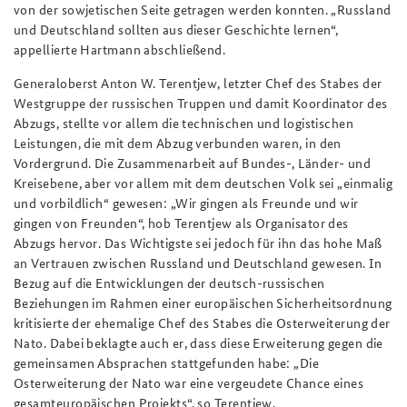
von der sowjetischen Seite getragen werden konnten. „Russland
und Deutschland sollten aus dieser Geschichte lernen“,
appellierte Hartmann abschließend.
Generaloberst Anton W. Terentjew, letzter Chef des Stabes der
Westgruppe der russischen Truppen und damit Koordinator des
Abzugs, stellte vor allem die technischen und logistischen
Leistungen, die mit dem Abzug verbunden waren, in den
Vordergrund. Die Zusammenarbeit auf Bundes-, Länder- und
Kreisebene, aber vor allem mit dem deutschen Volk sei „einmalig
und vorbildlich“ gewesen: „Wir gingen als Freunde und wir
gingen von Freunden“, hob Terentjew als Organisator des
Abzugs hervor. Das Wichtigste sei jedoch für ihn das hohe Maß
an Vertrauen zwischen Russland und Deutschland gewesen. In
Bezug auf die Entwicklungen der deutsch-russischen
Beziehungen im Rahmen einer europäischen Sicherheitsordnung
kritisierte der ehemalige Chef des Stabes die Osterweiterung der
Nato. Dabei beklagte auch er, dass diese Erweiterung gegen die
gemeinsamen Absprachen stattgefunden habe: „Die
Osterweiterung der Nato war eine vergeudete Chance eines
gesamteuropäischen Projekts“, so Terentjew.