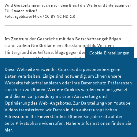
Wird Großbritannien auch nach dem Brexit die Werte und Interessen der
EU-Staaten teilen?
Foto: sgoldswo/Flickr/CC BY NC ND 2.0
Im Zentrum der Gespräche mit den Botschaftsangehörigen
stand zudem Großbritanniens Russlandpolitik. Vor dem
Hintergrund des Giftanschlags gegen den ehemaligen russischen
Cookie-Einstellungen
Agenten Sergei Skripal sehe man, wie Russland die
gemeinsamen Werte des Westens bedrohe, so die
Diese Webseite verwendet Cookies, die personenbezogene
Botschaftsvertreter. Der Vorfall von Salisbury reihe sich in
Daten verarbeiten. Einige sind notwendig, um Ihnen unsere
weitere aggressive Verhaltensmuster ein, wie die Annexion der
Webseite fehlerfrei anbieten oder ihre Datenschutz-Präferenzen
Krim oder Hacker-Angriffe auf IT-Strukturen. Dies erfordere ein
speichern zu können. Weitere Cookies werden von uns gesetzt
koordiniertes Vorgehen und eine gemeinsame Antwort der
und dienen zur pseudonymisierten Auswertung und
westlichen Staaten. Entsprechend sei die Ausweisung russischer
Optimierung des Web-Angebotes. Zur Darstellung von Youtube-
Diplomaten aus zahlreichen westlichen Staaten ein wichtiges
Videos transferieren wir Daten in den außereuropäischen
Signal gewesen. Trotz aller Schwierigkeiten betonten die
Adressraum. Ihr Einverständnis können Sie jederzeit auf der
britischen Botschaftsangehörigen, dass der weitere Dialog mit
Seite Privatsphäre widerrufen. Nähere Informationen finden Sie
Russland unverzichtbar sei, während Großbritannien zugleich
hier
.
Zeichen der Kooperationsbereitschaft erwarte.