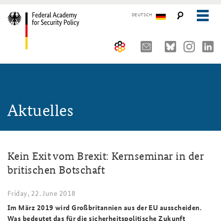
DEUTSCH
The Federal Academy
NEWS
Seminars, Conferences and Events
Advisory Board
Aktuelles
Working Papers
Organisation
Security Policy Course for Senior Officials
The Association of Friends
Core Course on Security Policy
Kein Exit vom Brexit: Kernseminar in der
Partners
German Forum on Security Policy
britischen Botschaft
Young Leaders in Security Policy
Public Events
Friday, 22. June 2018
Directions
Further Events
Im März 2019 wird Großbritannien aus der EU ausscheiden.
Was bedeutet das für die sicherheitspolitische Zukunft