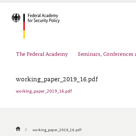
The Federal Academy
Seminars, Conferences 
working_paper_2019_16.pdf
working_paper_2019_16.pdf
Advisory Board
Security Policy Course for Senior Officials
Partners
Public Events
working_paper_2019_16.pdf