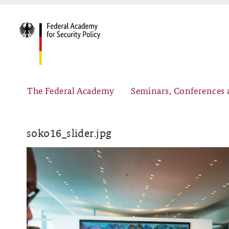
The Federal Academy
Seminars, Conferences 
soko16_slider.jpg
Advisory Board
Security Policy Course for Senior Officials
Partners
Public Events