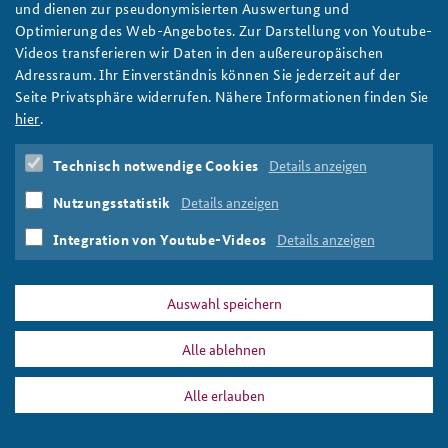
und dienen zur pseudonymisierten Auswertung und
Ein junger Mann hält die Hand eines Roboters und schaut ihm in
Optimierung des Web-Angebotes. Zur Darstellung von Youtube-
die Augen.
Videos transferieren wir Daten in den außereuropäischen
Foto: Beuth Hochschule für Technik Berlin
Adressraum. Ihr Einverständnis können Sie jederzeit auf der
Seite Privatsphäre widerrufen. Nähere Informationen finden Sie
hier
.
DATA PRIVACY
IMPRINT
Technisch notwendige Cookies
Details anzeigen
sliderbild_methodenseminar_ii.jpg
Print
Nutzungsstatistik
Details anzeigen
Integration von Youtube-Videos
Details anzeigen
Auswahl speichern
Alle ablehnen
Alle erlauben