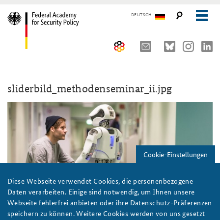
DEUTSCH
The Federal Academy
sliderbild_methodenseminar_ii.jpg
Seminars, Conferences and Events
Advisory Board
Working Papers
Organisation
Security Policy Course for Senior Officials
The Association of Friends
Core Course on Security Policy
Cookie-Einstellungen
Partners
German Forum on Security Policy
Young Leaders in Security Policy
Public Events
Diese Webseite verwendet Cookies, die personenbezogene
Daten verarbeiten. Einige sind notwendig, um Ihnen unsere
Directions
Further Events
Webseite fehlerfrei anbieten oder ihre Datenschutz-Präferenzen
speichern zu können. Weitere Cookies werden von uns gesetzt