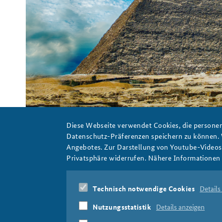
ägyptische Pyramide vor leicht bewölktem Himmel
Pixabay / Pete Linforth
Diese Webseite verwendet Cookies, die personen
Datenschutz-Präferenzen speichern zu können.
Angebotes. Zur Darstellung von Youtube-Videos t
Privatsphäre widerrufen. Nähere Informationen 
pyramide_teaser_808x486.png
Technisch notwendige Cookies
Details
Nutzungsstatistik
Details anzeigen