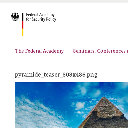
The Federal Academy
Seminars, Conferences 
pyramide_teaser_808x486.png
Advisory Board
Security Policy Course for Senior Officials
Partners
Public Events