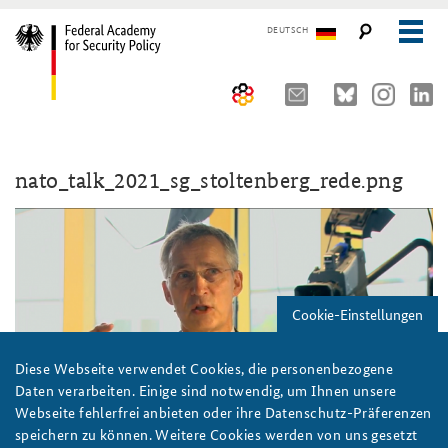
DEUTSCH
The Federal Academy
nato_talk_2021_sg_stoltenberg_rede.png
Seminars, Conferences and Events
Advisory Board
Working Papers
Organisation
Security Policy Course for Senior Officials
The Association of Friends
Core Course on Security Policy
Cookie-Einstellungen
Partners
German Forum on Security Policy
Young Leaders in Security Policy
Public Events
Diese Webseite verwendet Cookies, die personenbezogene
Daten verarbeiten. Einige sind notwendig, um Ihnen unsere
Directions
Further Events
Webseite fehlerfrei anbieten oder ihre Datenschutz-Präferenzen
speichern zu können. Weitere Cookies werden von uns gesetzt