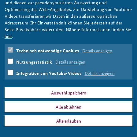
und dienen zur pseudonymisierten Auswertung und
NATO-Generalsekretär Jens Stoltenberg spricht gestikulierend;
Optimierung des Web-Angebotes. Zur Darstellung von Youtube-
im Hintergrund steht eine Kamera
Videos transferieren wir Daten in den außereuropäischen
Foto: BAKS
Adressraum. Ihr Einverständnis können Sie jederzeit auf der
Seite Privatsphäre widerrufen. Nähere Informationen finden Sie
hier
.
DATA PRIVACY
IMPRINT
Technisch notwendige Cookies
Details anzeigen
nato_talk_2021_sg_stoltenberg_rede.png
Print
Nutzungsstatistik
Details anzeigen
Integration von Youtube-Videos
Details anzeigen
Auswahl speichern
Alle ablehnen
Alle erlauben