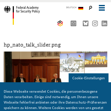
DEUTSCH
The Federal Academy
hp_nato_talk_slider.png
Seminars, Conferences and Events
Advisory Board
Working Papers
Organisation
Security Policy Course for Senior Officials
The Association of Friends
Core Course on Security Policy
Cookie-Einstellungen
Partners
German Forum on Security Policy
Young Leaders in Security Policy
Public Events
Diese Webseite verwendet Cookies, die personenbezogene
Daten verarbeiten. Einige sind notwendig, um Ihnen unsere
Directions
Further Events
Webseite fehlerfrei anbieten oder ihre Datenschutz-Präferenzen
speichern zu können. Weitere Cookies werden von uns gesetzt