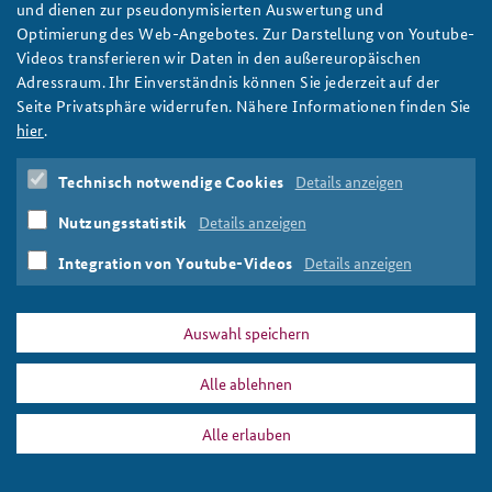
und dienen zur pseudonymisierten Auswertung und
Das erste Panel des NATO Talks spricht auf der Bühne.
Optimierung des Web-Angebotes. Zur Darstellung von Youtube-
Foto: BAKS/Mochow
Videos transferieren wir Daten in den außereuropäischen
Adressraum. Ihr Einverständnis können Sie jederzeit auf der
Seite Privatsphäre widerrufen. Nähere Informationen finden Sie
hier
.
DATA PRIVACY
IMPRINT
Technisch notwendige Cookies
Details anzeigen
hp_nato_talk_slider.png
Print
Nutzungsstatistik
Details anzeigen
Integration von Youtube-Videos
Details anzeigen
Auswahl speichern
Alle ablehnen
Alle erlauben