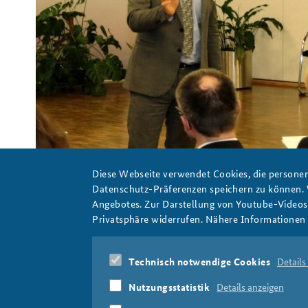
Riel Miller von der UNESCO spricht an der BAKS vor sitzend
Foto: BAKS
Diese Webseite verwendet Cookies, die personen
Datenschutz-Präferenzen speichern zu können.
Angebotes. Zur Darstellung von Youtube-Videos t
Privatsphäre widerrufen. Nähere Informationen 
forum_foresight_miller_slider.jpg
Technisch notwendige Cookies
Details
Nutzungsstatistik
Details anzeigen