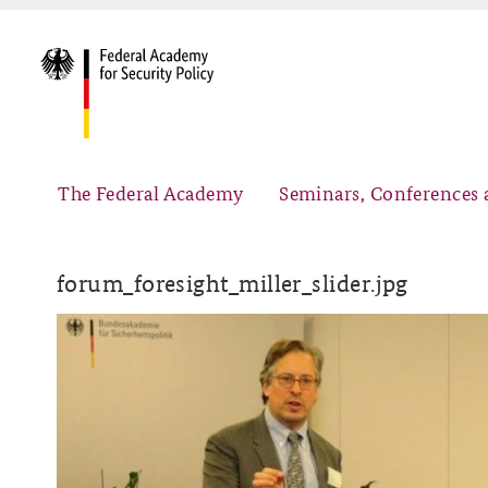
The Federal Academy
Seminars, Conferences 
forum_foresight_miller_slider.jpg
Advisory Board
Security Policy Course for Senior Officials
Partners
Public Events