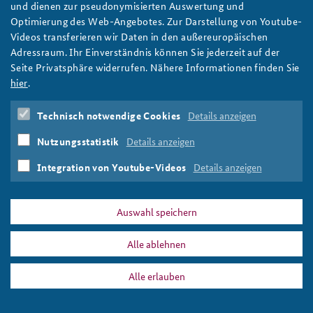
und dienen zur pseudonymisierten Auswertung und
Eine Menschengruppe steht vor den Pyramiden und der Sphinx
Optimierung des Web-Angebotes. Zur Darstellung von Youtube-
in Giseh, Ägypten.
Videos transferieren wir Daten in den außereuropäischen
Foto: BAKS/Weigel
Adressraum. Ihr Einverständnis können Sie jederzeit auf der
Seite Privatsphäre widerrufen. Nähere Informationen finden Sie
hier
.
DATA PRIVACY
IMPRINT
Technisch notwendige Cookies
Details anzeigen
fks19_teaser.png
Print
Nutzungsstatistik
Details anzeigen
Integration von Youtube-Videos
Details anzeigen
Auswahl speichern
Alle ablehnen
Alle erlauben