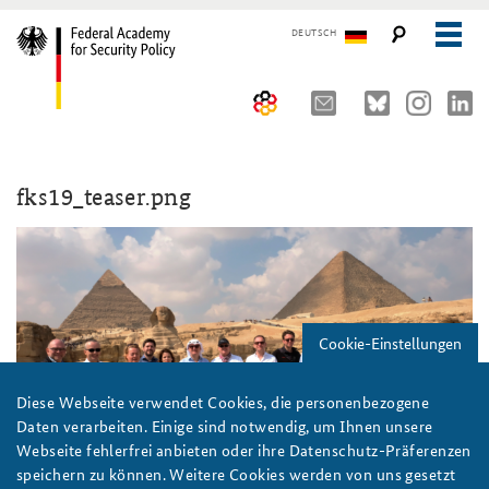
DEUTSCH
The Federal Academy
fks19_teaser.png
Seminars, Conferences and Events
Advisory Board
Working Papers
Organisation
Security Policy Course for Senior Officials
The Association of Friends
Core Course on Security Policy
Cookie-Einstellungen
Partners
German Forum on Security Policy
Young Leaders in Security Policy
Public Events
Diese Webseite verwendet Cookies, die personenbezogene
Daten verarbeiten. Einige sind notwendig, um Ihnen unsere
Directions
Further Events
Webseite fehlerfrei anbieten oder ihre Datenschutz-Präferenzen
speichern zu können. Weitere Cookies werden von uns gesetzt