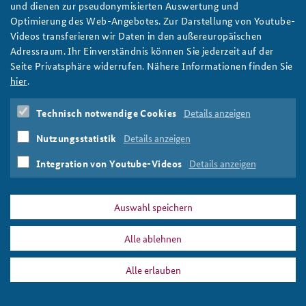
und dienen zur pseudonymisierten Auswertung und
Der Hauptbazar in Delhi von oben.
Optimierung des Web-Angebotes. Zur Darstellung von Youtube-
Foto: Will Vousden / flickr / CC BY-NC-SA 2.0
Videos transferieren wir Daten in den außereuropäischen
Adressraum. Ihr Einverständnis können Sie jederzeit auf der
Seite Privatsphäre widerrufen. Nähere Informationen finden Sie
hier
.
DATA PRIVACY
IMPRINT
Technisch notwendige Cookies
Details anzeigen
fks18_indien_teaser.png
Print
Nutzungsstatistik
Details anzeigen
Integration von Youtube-Videos
Details anzeigen
Auswahl speichern
Alle ablehnen
Alle erlauben