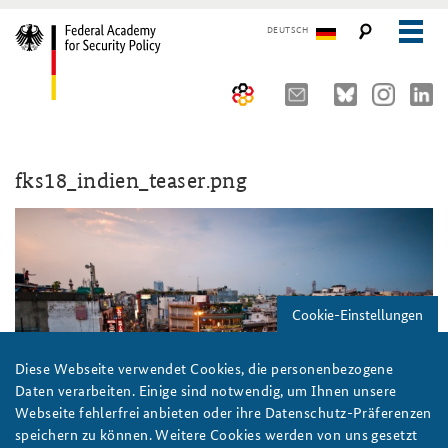
DEUTSCH
The Federal Academy
fks18_indien_teaser.png
Seminars, Conferences and Events
Advisory Board
Working Papers
Organisation
Security Policy Course for Senior Officials
The Association of Friends
Core Course on Security Policy
Cookie-Einstellungen
Partners
German Forum on Security Policy
Young Leaders in Security Policy
Public Events
Diese Webseite verwendet Cookies, die personenbezogene
Daten verarbeiten. Einige sind notwendig, um Ihnen unsere
Directions
Further Events
Webseite fehlerfrei anbieten oder ihre Datenschutz-Präferenzen
speichern zu können. Weitere Cookies werden von uns gesetzt