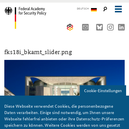
DEUTSCH
The Federal Academy
fks18i_bkamt_slider.png
Seminars, Conferences and Events
Advisory Board
Working Papers
Organisation
Security Policy Course for Senior Officials
The Association of Friends
Core Course on Security Policy
Cookie-Einstellungen
Partners
German Forum on Security Policy
Young Leaders in Security Policy
Public Events
Diese Webseite verwendet Cookies, die personenbezogene
Daten verarbeiten. Einige sind notwendig, um Ihnen unsere
Directions
Further Events
Webseite fehlerfrei anbieten oder ihre Datenschutz-Präferenzen
speichern zu können. Weitere Cookies werden von uns gesetzt