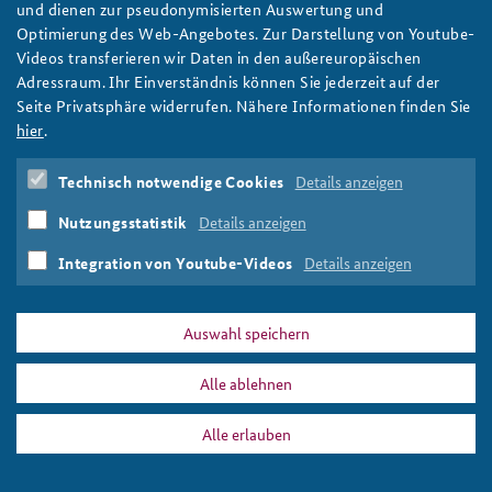
und dienen zur pseudonymisierten Auswertung und
Das Bild das Gebäude des Bundeskanzleramts in Berlin bei
Optimierung des Web-Angebotes. Zur Darstellung von Youtube-
Nacht, angestrahlt durch Scheinwerfer und mit mehreren
Videos transferieren wir Daten in den außereuropäischen
Bäumen davor.
Adressraum. Ihr Einverständnis können Sie jederzeit auf der
Foto: Markus Jaschke/Flickr/CC BY-NC 2.0
Seite Privatsphäre widerrufen. Nähere Informationen finden Sie
hier
.
Technisch notwendige Cookies
Details anzeigen
DATA PRIVACY
IMPRINT
Nutzungsstatistik
Details anzeigen
fks18i_bkamt_slider.png
Print
Integration von Youtube-Videos
Details anzeigen
Auswahl speichern
Alle ablehnen
Alle erlauben