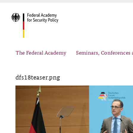
The Federal Academy
Seminars, Conferences 
dfs18teaser.png
Advisory Board
Security Policy Course for Senior Officials
Partners
Public Events