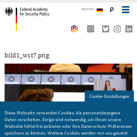
DEUTSCH
The Federal Academy
bild1_wst7.png
Seminars, Conferences and Events
Advisory Board
Working Papers
Organisation
Security Policy Course for Senior Officials
The Association of Friends
Core Course on Security Policy
Cookie-Einstellungen
Partners
German Forum on Security Policy
Young Leaders in Security Policy
Public Events
Diese Webseite verwendet Cookies, die personenbezogene
Daten verarbeiten. Einige sind notwendig, um Ihnen unsere
Directions
Further Events
Webseite fehlerfrei anbieten oder ihre Datenschutz-Präferenzen
speichern zu können. Weitere Cookies werden von uns gesetzt