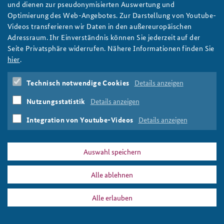
Eine Person blickt bei einer Videokonferenz auf einen Monitor
und dienen zur pseudonymisierten Auswertung und
Foto: BAKS
Optimierung des Web-Angebotes. Zur Darstellung von Youtube-
Videos transferieren wir Daten in den außereuropäischen
Adressraum. Ihr Einverständnis können Sie jederzeit auf der
Seite Privatsphäre widerrufen. Nähere Informationen finden Sie
DATA PRIVACY
IMPRINT
hier
.
bild1_wst7.png
Print
Technisch notwendige Cookies
Details anzeigen
Nutzungsstatistik
Details anzeigen
Integration von Youtube-Videos
Details anzeigen
Auswahl speichern
Alle ablehnen
Alle erlauben