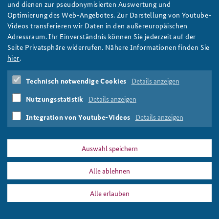
und dienen zur pseudonymisierten Auswertung und
Optimierung des Web-Angebotes. Zur Darstellung von Youtube-
Koordinierung der Helfer vom Deutschen Roten Kreuz
Videos transferieren wir Daten in den außereuropäischen
Foto: Bundeswehr/Tom Twardy
Adressraum. Ihr Einverständnis können Sie jederzeit auf der
Seite Privatsphäre widerrufen. Nähere Informationen finden Sie
hier
.
DATA PRIVACY
IMPRINT
Technisch notwendige Cookies
Details anzeigen
bbk_hilfskraefte_drk_slider-teaser_808x486px.jpg
Nutzungsstatistik
Details anzeigen
Print
Integration von Youtube-Videos
Details anzeigen
Auswahl speichern
Alle ablehnen
Alle erlauben