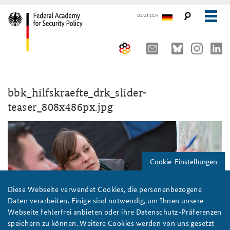
DEUTSCH
The Federal Academy
bbk_hilfskraefte_drk_slider-
Seminars, Conferences and Events
Advisory Board
teaser_808x486px.jpg
Working Papers
Organisation
Security Policy Course for Senior Officials
The Association of Friends
Core Course on Security Policy
Cookie-Einstellungen
Partners
German Forum on Security Policy
Young Leaders in Security Policy
Public Events
Diese Webseite verwendet Cookies, die personenbezogene
Daten verarbeiten. Einige sind notwendig, um Ihnen unsere
Directions
Further Events
Webseite fehlerfrei anbieten oder ihre Datenschutz-Präferenzen
speichern zu können. Weitere Cookies werden von uns gesetzt