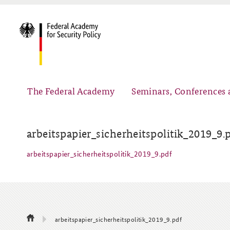
The Federal Academy
Seminars, Conferences 
arbeitspapier_sicherheitspolitik_2019_9.
arbeitspapier_sicherheitspolitik_2019_9.pdf
Advisory Board
Security Policy Course for Senior Officials
Partners
Public Events
arbeitspapier_sicherheitspolitik_2019_9.pdf