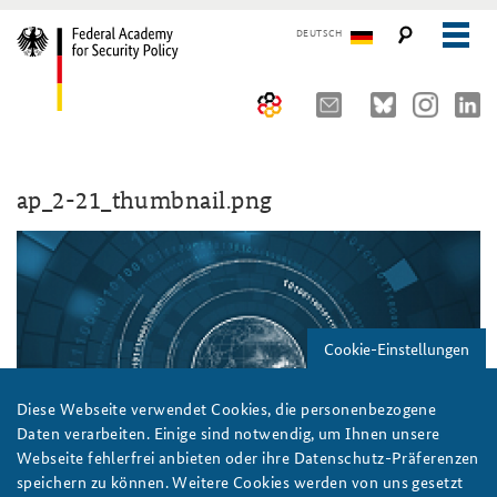
DEUTSCH
The Federal Academy
ap_2-21_thumbnail.png
Seminars, Conferences and Events
Advisory Board
Working Papers
Organisation
Security Policy Course for Senior Officials
The Association of Friends
Core Course on Security Policy
Cookie-Einstellungen
Partners
German Forum on Security Policy
Young Leaders in Security Policy
Public Events
Diese Webseite verwendet Cookies, die personenbezogene
Daten verarbeiten. Einige sind notwendig, um Ihnen unsere
Directions
Further Events
Webseite fehlerfrei anbieten oder ihre Datenschutz-Präferenzen
speichern zu können. Weitere Cookies werden von uns gesetzt