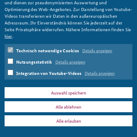
und dienen zur pseudonymisierten Auswertung und
Optimierung des Web-Angebotes. Zur Darstellung von Youtube-
Pixabay/insspirito
Videos transferieren wir Daten in den außereuropäischen
Adressraum. Ihr Einverständnis können Sie jederzeit auf der
Seite Privatsphäre widerrufen. Nähere Informationen finden Sie
hier
.
DATA PRIVACY
IMPRINT
Technisch notwendige Cookies
Details anzeigen
ap_2-21_thumbnail.png
Print
Nutzungsstatistik
Details anzeigen
Integration von Youtube-Videos
Details anzeigen
Auswahl speichern
Alle ablehnen
Alle erlauben