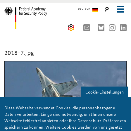
DEUTSCH
The Federal Academy
2018-7.jpg
Seminars, Conferences and Events
Advisory Board
Working Papers
Organisation
Security Policy Course for Senior Officials
The Association of Friends
Core Course on Security Policy
Cookie-Einstellungen
Partners
German Forum on Security Policy
Young Leaders in Security Policy
Public Events
Diese Webseite verwendet Cookies, die personenbezogene
Daten verarbeiten. Einige sind notwendig, um Ihnen unsere
Directions
Further Events
Webseite fehlerfrei anbieten oder ihre Datenschutz-Präferenzen
speichern zu können. Weitere Cookies werden von uns gesetzt