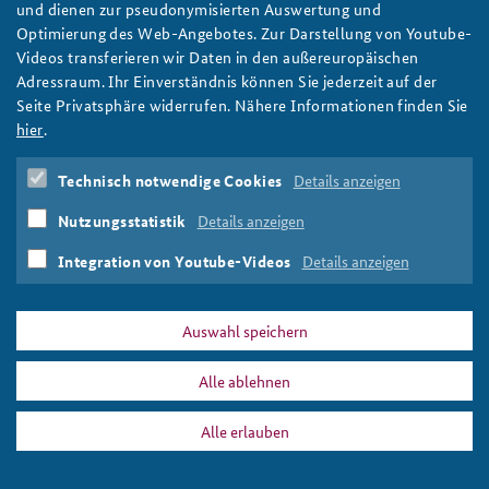
und dienen zur pseudonymisierten Auswertung und
Optimierung des Web-Angebotes. Zur Darstellung von Youtube-
pavel_vankaflickrcc_by-nc-nd_2.0
Videos transferieren wir Daten in den außereuropäischen
Adressraum. Ihr Einverständnis können Sie jederzeit auf der
Seite Privatsphäre widerrufen. Nähere Informationen finden Sie
hier
.
DATA PRIVACY
IMPRINT
Technisch notwendige Cookies
Details anzeigen
2018-7.jpg
Print
Nutzungsstatistik
Details anzeigen
Integration von Youtube-Videos
Details anzeigen
Auswahl speichern
Alle ablehnen
Alle erlauben