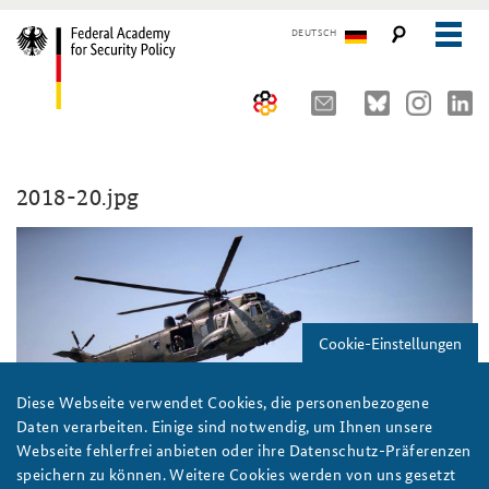
DEUTSCH
The Federal Academy
2018-20.jpg
Seminars, Conferences and Events
Advisory Board
Working Papers
Organisation
Security Policy Course for Senior Officials
The Association of Friends
Core Course on Security Policy
Cookie-Einstellungen
Partners
German Forum on Security Policy
Young Leaders in Security Policy
Public Events
Diese Webseite verwendet Cookies, die personenbezogene
Daten verarbeiten. Einige sind notwendig, um Ihnen unsere
Directions
Further Events
Webseite fehlerfrei anbieten oder ihre Datenschutz-Präferenzen
speichern zu können. Weitere Cookies werden von uns gesetzt