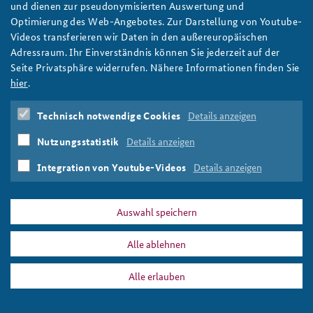
und dienen zur pseudonymisierten Auswertung und
Optimierung des Web-Angebotes. Zur Darstellung von Youtube-
Bundeswehr/Weber
Videos transferieren wir Daten in den außereuropäischen
Adressraum. Ihr Einverständnis können Sie jederzeit auf der
Seite Privatsphäre widerrufen. Nähere Informationen finden Sie
hier
.
DATA PRIVACY
IMPRINT
Technisch notwendige Cookies
Details anzeigen
2018-20.jpg
Print
Nutzungsstatistik
Details anzeigen
Integration von Youtube-Videos
Details anzeigen
Auswahl speichern
Alle ablehnen
Alle erlauben